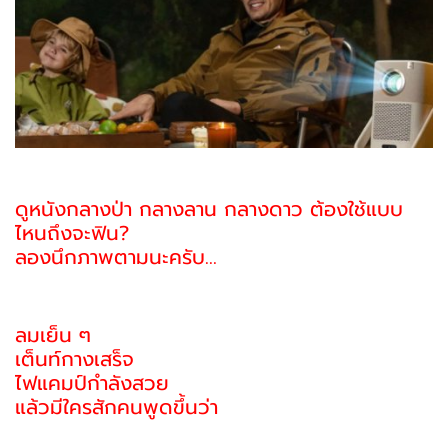
ดูหนังกลางป่า กลางลาน กลางดาว ต้องใช้แบบ
ไหนถึงจะฟิน?
ลองนึกภาพตามนะครับ…
ลมเย็น ๆ
เต็นท์กางเสร็จ
ไฟแคมป์กำลังสวย
แล้วมีใครสักคนพูดขึ้นว่า