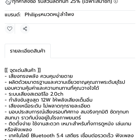
ทุกคำสั่งซื้อ รับส่วนลดทันที 25% (เฉพาะสมาชิก)
หมวดหมู่:
ลำโพง
แบรนด์:
Philips
แชร์
รายละเอียดสินค้า
[[ จุดเด่นสินค้า ]]
- เสียงทรงพลัง ควบคุมง่ายดาย
- ผลิตด้วยมาตรฐานและความเชี่ยวชาญคุณภาพระดับยุโรป
มอบความคุ้มค่าและความทนทานที่คุณวางใจได้
- ระบบเสียงสเตอริโอ 2.0ch
- กำลังขับสูงสุด 12W ให้พลังเสียงเต็มอิ่ม
- เสียงเหนือระดับ ไม่พลาดทุกรายละเอียด
- มอบประสบการณ์เสียงรอบทิศทาง สมจริงทุกมิติ ชัดทุกบท
สนทนา ราวกับนั่งอยู่ในโรงภาพยนตร์
- ติดตั้งง่าย ใช้งานสะดวก เหมาะสำหรับทั้งการดูหนัง เล่นเกม
หรือฟังเพลง
- เทคโนโลยี Bluetooth 5.4 เสถียร เชื่อมต่อรวดเร็ว ฟังเพลง