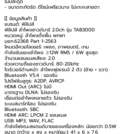
ไม่มีสะดุด
- ขนาดกะทัดรัด ดีไซน์เพรียวบาง ไม่เกะกะสายตา
[[ ข้อมูลสินค้า ]]
แบรนด์: ฟิลิปส์
ฟิลิปส์ ลำโพงซาวด์บาร์ 2.0ch รุ่น TAB3000
หมวดหมู่: ลำโพงตั้งพื้น พกพา
มอก.62368 Part 1-2563
โหมดอีควอไลเซอร์: เพลง, ภาพยนตร์, เกม
กำลังขับของลำโพง: ≥12W RMS / 6W สูงสุด
จำนวนแชนแนลเสียง: 2.0
ช่วงความถี่ของซาวด์บาร์: 80-20kHz
ไดร์เวอร์ด้านหน้า: ลำโพงฟูลเรนจ์ 2 ตัว (ซ้าย + ขวา)
Bluetooth V5.4 : รองรับ
โปรไฟล์บลูทูธ: A2DP, AVRCP
HDMI Out (ARC): ไม่มี
มาตรฐาน DLNA: ไม่รองรับ
เชื่อมต่อลำโพงหลายตัว: ไม่รองรับ
ระบบสมาร์ทโฮม: ไม่รองรับ
Bluetooth: SBC
HDMI ARC: LPCM 2 แชนแนล
USB: MP3, WAV, FLAC
กำลังไฟขณะสแตนด์บายของเครื่องหลัก: น้อยกว่า 0.5W
ขนาด (กว้าง x สูง x หนา)(ซม.): 41 x 6 x 7.6