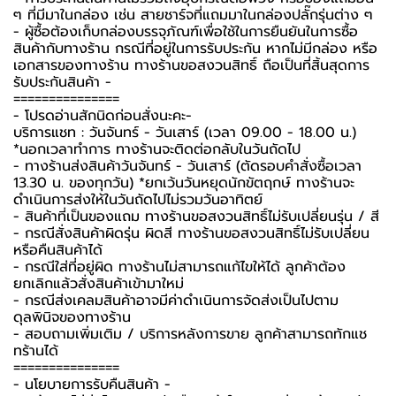
ๆ ที่มีมาในกล่อง เช่น สายชาร์จที่แถมมาในกล่องปลั๊กรุ่นต่าง ๆ
-️ ผู้ซื้อต้องเก็บกล่องบรรจุภัณฑ์เพื่อใช้ในการยืนยันในการซื้อ
สินค้ากับทางร้าน กรณีที่อยู่ในการรับประกัน หากไม่มีกล่อง หรือ
เอกสารของทางร้าน ทางร้านขอสงวนสิทธิ์ ถือเป็นที่สิ้นสุดการ
รับประกันสินค้า -️
===============
-️ โปรดอ่านสักนิดก่อนสั่งนะคะ-️
บริการแชท : วันจันทร์ - วันเสาร์ (เวลา 09.00 - 18.00 น.)
*นอกเวลาทำการ ทางร้านจะติดต่อกลับในวันถัดไป
- ทางร้านส่งสินค้าวันจันทร์ - วันเสาร์ (ตัดรอบคำสั่งซื้อเวลา
13.30 น. ของทุกวัน) *ยกเว้นวันหยุดนักขัตฤกษ์ ทางร้านจะ
ดำเนินการส่งให้ในวันถัดไปไม่รวมวันอาทิตย์
- สินค้าที่เป็นของแถม ทางร้านขอสงวนสิทธิ์ไม่รับเปลี่ยนรุ่น / สี
- กรณีสั่งสินค้าผิดรุ่น ผิดสี ทางร้านขอสงวนสิทธิ์ไม่รับเปลี่ยน
หรือคืนสินค้าได้
- กรณีใส่ที่อยู่ผิด ทางร้านไม่สามารถแก้ไขให้ได้ ลูกค้าต้อง
ยกเลิกแล้วสั่งสินค้าเข้ามาใหม่
- กรณีส่งเคลมสินค้าอาจมีค่าดำเนินการจัดส่งเป็นไปตาม
ดุลพินิจของทางร้าน
- สอบถามเพิ่มเติม / บริการหลังการขาย ลูกค้าสามารถทักแช
ทร้านได้
===============
-️ นโยบายการรับคืนสินค้า -️