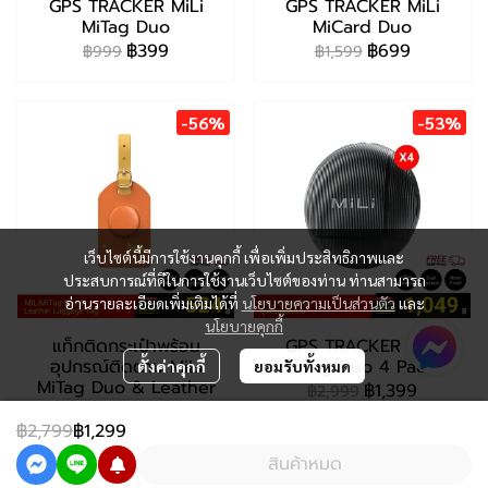
GPS TRACKER MiLi
GPS TRACKER MiLi
MiTag Duo
MiCard Duo
฿399
฿699
฿999
฿1,599
-56%
-53%
เว็บไซต์นี้มีการใช้งานคุกกี้ เพื่อเพิ่มประสิทธิภาพและ
ประสบการณ์ที่ดีในการใช้งานเว็บไซต์ของท่าน ท่านสามารถ
อ่านรายละเอียดเพิ่มเติมได้ที่
นโยบายความเป็นส่วนตัว
และ
นโยบายคุกกี้
แท็กติดกระเป๋าพร้อม
GPS TRACKER MiLi
อุปกรณ์ติดตาม MiLi
LiTag Duo 4 Pack
ตั้งค่าคุกกี้
ยอมรับทั้งหมด
MiTag Duo & Leather
฿1,399
฿2,999
Luggage Tag
฿2,799
฿1,299
฿699
฿1,599
สินค้าหมด