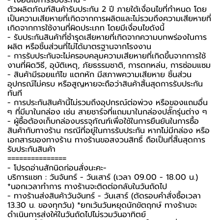
ตัวผลิตภัณฑ์สินค้ารับประกัน 2 ปี ภายใต้เงื่อนไขที่กำหนด โดย
เป็นความเสียหายที่เกิดจากการผลิตและไม่รวมถึงความเสียหายที่
เกิดจากการใช้งานที่ผิดประเภท โดยมีเงื่อนไขดังนี้
- รับประกันสินค้าที่ชำรุดเสียหายที่เกิดจากความบกพร่องในการ
ผลิต หรือชิ้นส่วนที่ไม่ได้มาตรฐานจากโรงงาน
- การรับประกันจะไม่ครอบคลุมความเสียหายที่เกิดขึ้นจากการใช้
งานที่ผิดวิธี, อุบัติเหตุ, ภัยธรรมชาติ, การตกหล่น, การซ่อมแซม
- สินค้ามีรอยแก้ไข แตกหัก มีสภาพความเสียหาย ชิ้นส่วน
อุปกรณ์ไม่ครบ หรือสูญหายจะถือว่าสินค้าสิ้นสุดการรับประกัน
ทันที
- การประกันสินค้านี้ไม่รวมถึงอุปกรณ์ต่อพ่วง หรือของแถมอื่น
ๆ ที่มีมาในกล่อง เช่น สายชาร์จที่แถมมาในกล่องปลั๊กรุ่นต่าง ๆ
-️ ผู้ซื้อต้องเก็บกล่องบรรจุภัณฑ์เพื่อใช้ในการยืนยันในการซื้อ
สินค้ากับทางร้าน กรณีที่อยู่ในการรับประกัน หากไม่มีกล่อง หรือ
เอกสารของทางร้าน ทางร้านขอสงวนสิทธิ์ ถือเป็นที่สิ้นสุดการ
รับประกันสินค้า
===============
-️ โปรดอ่านสักนิดก่อนสั่งนะคะ-️
บริการแชท : วันจันทร์ - วันเสาร์ (เวลา 09.00 - 18.00 น.)
*นอกเวลาทำการ ทางร้านจะติดต่อกลับในวันถัดไป
- ทางร้านส่งสินค้าวันจันทร์ - วันเสาร์ (ตัดรอบคำสั่งซื้อเวลา
13.30 น. ของทุกวัน) *ยกเว้นวันหยุดนักขัตฤกษ์ ทางร้านจะ
ดำเนินการส่งให้ในวันถัดไปไม่รวมวันอาทิตย์