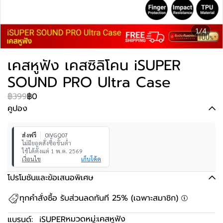
1/4
เคสหูฟัง เคสซิลิโคน iSUPER
SOUND PRO Ultra Case
฿399
฿0
คูปอง
ส่งฟรี
0IVGQ07
ไม่มียอดสั่งซื้อขั้นต่ำ
ใช้ได้ตั้งแต่ 1 พ.ค. 2569
เงื่อนไข
เก็บโค้ด
โปรโมชันและข้อเสนอพิเศษ
ทุกคำสั่งซื้อ รับส่วนลดทันที 25% (เฉพาะสมาชิก)
หมวดหมู่:
เคสหูฟัง
แบรนด์:
iSUPER