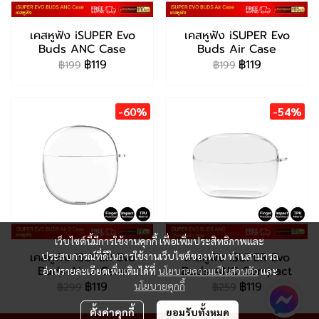
เคสหูฟัง iSUPER Evo
เคสหูฟัง iSUPER Evo
Buds ANC Case
Buds Air Case
฿119
฿119
฿199
฿199
-60%
-54%
เว็บไซต์นี้มีการใช้งานคุกกี้ เพื่อเพิ่มประสิทธิภาพและ
เคสหูฟัง iSUPER Evo
เคสหูฟัง iSUPER Evo
ประสบการณ์ที่ดีในการใช้งานเว็บไซต์ของท่าน ท่านสามารถ
Buds Air 2 Case
Buds ANC Compact
อ่านรายละเอียดเพิ่มเติมได้ที่
นโยบายความเป็นส่วนตัว
และ
฿119
฿119
นโยบายคุกกี้
฿299
฿259
ตั้งค่าคุกกี้
ยอมรับทั้งหมด