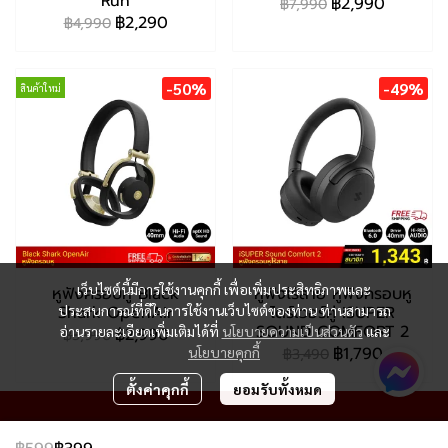
Run
฿2,990
฿7,990
฿2,290
฿4,990
-50%
-49%
สินค้าใหม่
เว็บไซต์นี้มีการใช้งานคุกกี้ เพื่อเพิ่มประสิทธิภาพและ
หูฟังครอบหู Black
หูฟังไร้สาย หูฟังครอบหู
Shark OpenAir
ไดร์เวอร์คู่ iSUPER
ประสบการณ์ที่ดีในการใช้งานเว็บไซต์ของท่าน ท่านสามารถ
SOUND COMFORT 2
อ่านรายละเอียดเพิ่มเติมได้ที่
นโยบายความเป็นส่วนตัว
และ
฿2,990
฿5,990
฿1,790
นโยบายคุกกี้
฿3,490
ตั้งค่าคุกกี้
ยอมรับทั้งหมด