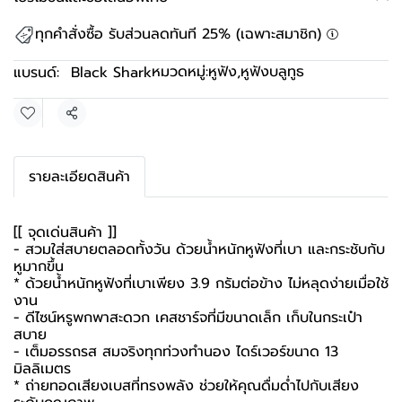
ทุกคำสั่งซื้อ รับส่วนลดทันที 25% (เฉพาะสมาชิก)
หมวดหมู่:
หูฟัง
,
หูฟังบลูทูธ
แบรนด์:
Black Shark
แชร์
รายละเอียดสินค้า
[[ จุดเด่นสินค้า ]]
- สวมใส่สบายตลอดทั้งวัน ด้วยน้ำหนักหูฟังที่เบา และกระชับกับ
หูมากขึ้น
* ด้วยน้ำหนักหูฟังที่เบาเพียง 3.9 กรัมต่อข้าง ไม่หลุดง่ายเมื่อใช้
งาน
- ดีไซน์หรูพกพาสะดวก เคสชาร์จที่มีขนาดเล็ก เก็บในกระเป๋า
สบาย
- เต็มอรรถรส สมจริงทุกท่วงทำนอง ไดร์เวอร์ขนาด 13
มิลลิเมตร
* ถ่ายทอดเสียงเบสที่ทรงพลัง ช่วยให้คุณดื่มด่ำไปกับเสียง