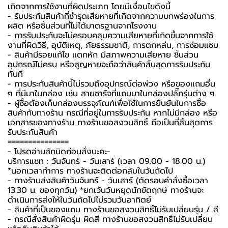
เกิดจากการใช้งานที่ผิดประเภท โดยมีเงื่อนไขดังนี้
- รับประกันสินค้าที่ชำรุดเสียหายที่เกิดจากความบกพร่องในการ
ผลิต หรือชิ้นส่วนที่ไม่ได้มาตรฐานจากโรงงาน
- การรับประกันจะไม่ครอบคลุมความเสียหายที่เกิดขึ้นจากการใช้
งานที่ผิดวิธี, อุบัติเหตุ, ภัยธรรมชาติ, การตกหล่น, การซ่อมแซม
- สินค้ามีรอยแก้ไข แตกหัก มีสภาพความเสียหาย ชิ้นส่วน
อุปกรณ์ไม่ครบ หรือสูญหายจะถือว่าสินค้าสิ้นสุดการรับประกัน
ทันที
- การประกันสินค้านี้ไม่รวมถึงอุปกรณ์ต่อพ่วง หรือของแถมอื่น
ๆ ที่มีมาในกล่อง เช่น สายชาร์จที่แถมมาในกล่องปลั๊กรุ่นต่าง ๆ
-️ ผู้ซื้อต้องเก็บกล่องบรรจุภัณฑ์เพื่อใช้ในการยืนยันในการซื้อ
สินค้ากับทางร้าน กรณีที่อยู่ในการรับประกัน หากไม่มีกล่อง หรือ
เอกสารของทางร้าน ทางร้านขอสงวนสิทธิ์ ถือเป็นที่สิ้นสุดการ
รับประกันสินค้า
===============
-️ โปรดอ่านสักนิดก่อนสั่งนะคะ-️
บริการแชท : วันจันทร์ - วันเสาร์ (เวลา 09.00 - 18.00 น.)
*นอกเวลาทำการ ทางร้านจะติดต่อกลับในวันถัดไป
- ทางร้านส่งสินค้าวันจันทร์ - วันเสาร์ (ตัดรอบคำสั่งซื้อเวลา
13.30 น. ของทุกวัน) *ยกเว้นวันหยุดนักขัตฤกษ์ ทางร้านจะ
ดำเนินการส่งให้ในวันถัดไปไม่รวมวันอาทิตย์
- สินค้าที่เป็นของแถม ทางร้านขอสงวนสิทธิ์ไม่รับเปลี่ยนรุ่น / สี
- กรณีสั่งสินค้าผิดรุ่น ผิดสี ทางร้านขอสงวนสิทธิ์ไม่รับเปลี่ยน