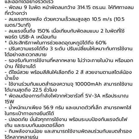
และออกได้อย่างรวดเร็ว
- พัดลม 9 ใบพัด หน้าพัดลมกว้าง 314.15 ตร.มม. ให้ทิศทางลม
ที่กว้างกว่า
- ลมแรงทรงพลัง ด้วยความเร็วลมสูงสุด 10.5 m/s (10.5
เมตร/วินาที)
- ลมแรงขึ้นถึง 150% เมื่อเทียบกับพัดลมแบบ 2 ใบพัดที่ใช้
พอร์ต USB-A เหมือนกัน
* มีประสิทธิภาพในการช่วยลดอุณหภูมิได้ถึง 60%
- ปรับความแรงได้ถึง 3 ระดับ ปรับเปลี่ยนให้เหมาะกับการใช้งาน
ได้อย่างสะดวกสบาย
- รองรับกับการใช้งานที่หลากหลาย ไม่ว่าจะภายในบ้าน หรือนอก
บ้าน ก็ใช้งานได้
- ดีไซน์สวย พร้อมสีสันให้เลือกถึง 2 สี สวยงามตามสไตล์น้อง
น้ำแข็ง
- ใช้งานร่วมกับแบตสำรองความจุ 10000mAh สามารถใช้งาน
ได้นานสุดถึง 22.5 ชั่วโมง
* พัดลมต้องการกำลังไฟจากหัวชาร์จที่ 5V-3A หรือประมาณ
15W
- น้ำหนักเบาเพียง 56.9 กรัม และขนาดตัวที่เล็ก สามารถพกใส่
ในกระเป๋ากางเกงยีนต์ได้
- ปลอดภัย มั่นใจทุกการใช้งาน พร้อมระบบป้องกันแรงดันไฟ
เกิน และระบบกันมอเตอร์ล็อก
- กินพลังงานน้อย และสามารถใช้งานพัดลมร่วมกับแบตสำรอง
ได้หลากหลายรุ่น