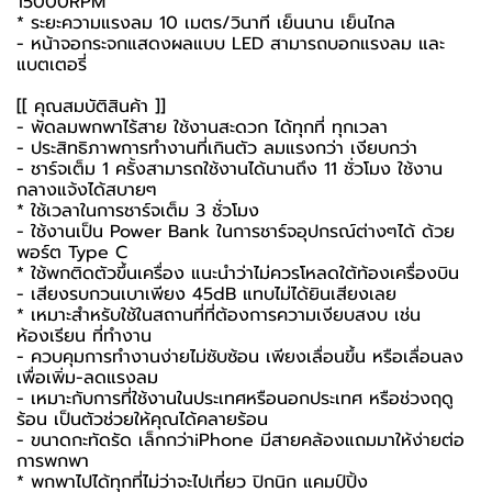
15000RPM
* ระยะความแรงลม 10 เมตร/วินาที เย็นนาน เย็นไกล
- หน้าจอกระจกแสดงผลแบบ LED สามารถบอกแรงลม และ
แบตเตอรี่
[[ คุณสมบัติสินค้า ]]
-
พัดลมพกพา
ไร้สาย ใช้งานสะดวก ได้ทุกที่ ทุกเวลา
- ประสิทธิภาพการทำงานที่เกินตัว ลมแรงกว่า เงียบกว่า
- ชาร์จเต็ม 1 ครั้งสามารถใช้งานได้นานถึง 11 ชั่วโมง ใช้งาน
กลางแจ้งได้สบายๆ
* ใช้เวลาในการชาร์จเต็ม 3 ชั่วโมง
- ใช้งานเป็น Power Bank ในการชาร์จอุปกรณ์ต่างๆได้ ด้วย
พอร์ต Type C
* ใช้พกติดตัวขึ้นเครื่อง แนะนำว่าไม่ควรโหลดใต้ท้องเครื่องบิน
- เสียงรบกวนเบาเพียง 45dB แทบไม่ได้ยินเสียงเลย
* เหมาะสำหรับใช้ในสถานที่ที่ต้องการความเงียบสงบ เช่น
ห้องเรียน ที่ทำงาน
- ควบคุมการทำงานง่ายไม่ซับซ้อน เพียงเลื่อนขึ้น หรือเลื่อนลง
เพื่อเพิ่ม-ลดแรงลม
- เหมาะกับการที่ใช้งานในประเทศหรือนอกประเทศ หรือช่วงฤดู
ร้อน เป็นตัวช่วยให้คุณได้คลายร้อน
- ขนาดกะทัดรัด เล็กกว่าiPhone มีสายคล้องแถมมาให้ง่ายต่อ
การพกพา
* พกพาไปได้ทุกที่ไม่ว่าจะไปเที่ยว ปิกนิก แคมป์ปิ้ง