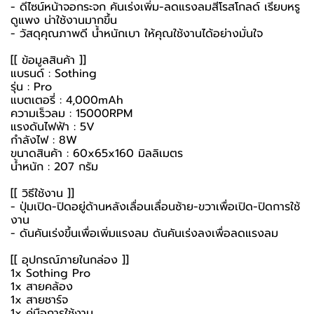
- ดีไซน์หน้าจอกระจก คันเร่งเพิ่ม-ลดแรงลมสีโรสโกลด์ เรียบหรู
ดูแพง น่าใช้งานมากขึ้น
- วัสดุคุณภาพดี น้ำหนักเบา ให้คุณใช้งานได้อย่างมั่นใจ
[[ ข้อมูลสินค้า ]]
แบรนด์ : Sothing
รุ่น : Pro
แบตเตอรี่ : 4,000mAh
ความเร็วลม : 15000RPM
แรงดันไฟฟ้า : 5V
กำลังไฟ : 8W
ขนาดสินค้า : 60x65x160 มิลลิเมตร
น้ำหนัก : 207 กรัม
[[ วิธีใช้งาน ]]
- ปุ่มเปิด-ปิดอยู่ด้านหลังเลื่อนเลื่อนซ้าย-ขวาเพื่อเปิด-ปิดการใช้
งาน
- ดันคันเร่งขึ้นเพื่อเพิ่มแรงลม ดันคันเร่งลงเพื่อลดแรงลม
[[ อุปกรณ์ภายในกล่อง ]]
1x Sothing Pro
1x สายคล้อง
1x สายชาร์จ
1x คู่มือการใช้งาน