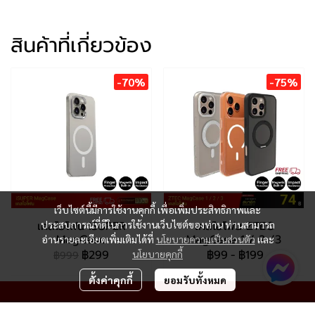
สินค้าที่เกี่ยวข้อง
-70%
-75%
เว็บไซต์นี้มีการใช้งานคุกกี้ เพื่อเพิ่มประสิทธิภาพและ
เคสไอโฟน iSUPER
เคสไอโฟน ZTEC
ประสบการณ์ที่ดีในการใช้งานเว็บไซต์ของท่าน ท่านสามารถ
MagCase
MagCase 1 / 2 /3
อ่านรายละเอียดเพิ่มเติมได้ที่
นโยบายความเป็นส่วนตัว
และ
฿299
฿99
-
฿199
นโยบายคุกกี้
฿999
ตั้งค่าคุกกี้
ยอมรับทั้งหมด