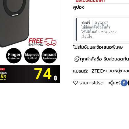
ขอใบเสนอราคา
คูปอง
ส่งฟรี
0IVGQ07
ไม่มียอดสั่งซื้อขั้นต่ำ
ใช้ได้ตั้งแต่ 1 พ.ค. 2569
เงื่อนไข
โปรโมชันและข้อเสนอพิเศษ
ทุกคำสั่งซื้อ รับส่วนลดท
หมวดหมู่:
เคส
แบรนด์:
ZTEC
รายการโปรด
แชร์