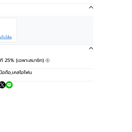
เก็บโค้ด
ันที 25% (เฉพาะสมาชิก)
มือถือ
,
เคสไอโฟน