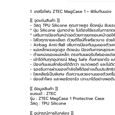
1. เคสไอโฟน ZTEC MagCase 1 + ฟิล์มกันมอง
[[ จุดเด่นสินค้า ]]
- วัสดุ TPU Silicone คุณภาพสูง ยืดหยุ่น ซับแรง
* ปุ่ม Silicone นุ่มกดง่าย ไม่ต้องใช้แรงในการกด
* เสริมการป้องกันหน้าจอด้วยการยกขอบหน้าจอให
- ใส่ใจทุกรายละเอียด ด้วยดีไซน์ที่เพรียวบาง ช่วยใ
- Airbag Anti-Rall เพิ่มการป้องกันมุมของตัวเครื
- แม่เหล็กแรงดูดสูง ติดแน่น ป้องกันการหลุดระหว่
- ตำแหน่งของแม่เหล็ก ตรงกับแผงรับไฟของแต่ละร
- เข้าได้กับทุกอุปกรณ์ Mag Safe ทั้งสายชาร์จ
- ป้องกันเลนส์กล้องได้ดีกว่า ขนาดพอดี และไม่
- รองรับการผ่านของกำลังไฟได้อย่างเต็มประสิทธ
- ใสเคลียร์เป็นพิเศษ ดึงความสวยงานของตัวเครื่อง
- ช่องลำโพง และพอร์ตชาร์จ เจาะมาได้อย่างพอดิบ
[[ ข้อมูลสินค้า ]]
แบรนด์ : ZTEC
รุ่น : ZTEC MagCase 1 Protective Case
วัสดุ : TPU Silicone
[[ อุปกรณ์ภายในกล่อง ]]