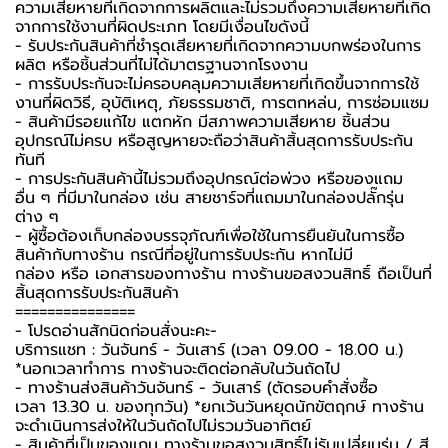
ความเสียหายที่เกิดจากการผลิตและไม่รวมถึงความเสียหายที่เกิด
จากการใช้งานที่ผิดประเภท โดยมีเงื่อนไขดังนี้
- รับประกันสินค้าที่ชำรุดเสียหายที่เกิดจากความบกพร่องในการ
ผลิต หรือชิ้นส่วนที่ไม่ได้มาตรฐานจากโรงงาน
- การรับประกันจะไม่ครอบคลุมความเสียหายที่เกิดขึ้นจากการใช้
งานที่ผิดวิธี, อุบัติเหตุ, ภัยธรรมชาติ, การตกหล่น, การซ่อมแซม
- สินค้ามีรอยแก้ไข แตกหัก มีสภาพความเสียหาย ชิ้นส่วน
อุปกรณ์ไม่ครบ หรือสูญหายจะถือว่าสินค้าสิ้นสุดการรับประกัน
ทันที
- การประกันสินค้านี้ไม่รวมถึงอุปกรณ์ต่อพ่วง หรือของแถม
อื่น ๆ ที่มีมาในกล่อง เช่น สายชาร์จที่แถมมาในกล่องปลั๊กรุ่น
ต่าง ๆ
- ผู้ซื้อต้องเก็บกล่องบรรจุภัณฑ์เพื่อใช้ในการยืนยันในการซื้อ
สินค้ากับทางร้าน กรณีที่อยู่ในการรับประกัน หากไม่มี
กล่อง หรือ เอกสารของทางร้าน ทางร้านขอสงวนสิทธิ์ ถือเป็นที่
สิ้นสุดการรับประกันสินค้า
===============
-️ โปรดอ่านสักนิดก่อนสั่งนะคะ-️
บริการแชท : วันจันทร์ - วันเสาร์ (เวลา 09.00 - 18.00 น.)
*นอกเวลาทำการ ทางร้านจะติดต่อกลับในวันถัดไป
- ทางร้านส่งสินค้าวันจันทร์ - วันเสาร์ (ตัดรอบคำสั่งซื้อ
เวลา 13.30 น. ของทุกวัน) *ยกเว้นวันหยุดนักขัตฤกษ์ ทางร้าน
จะดำเนินการส่งให้ในวันถัดไปไม่รวมวันอาทิตย์
- สินค้าที่เป็นของแถม ทางร้านขอสงวนสิทธิ์ไม่รับเปลี่ยนรุ่น / สี