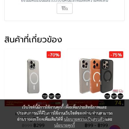
รีวิว
สินค้าที่เกี่ยวข้อง
-70%
-75%
เว็บไซต์นี้มีการใช้งานคุกกี้ เพื่อเพิ่มประสิทธิภาพและ
เคสไอโฟน iSUPER
เคสไอโฟน ZTEC
ประสบการณ์ที่ดีในการใช้งานเว็บไซต์ของท่าน ท่านสามารถ
MagCase
MagCase 1
อ่านรายละเอียดเพิ่มเติมได้ที่
นโยบายความเป็นส่วนตัว
และ
฿299
฿99
-
฿199
นโยบายคุกกี้
฿999