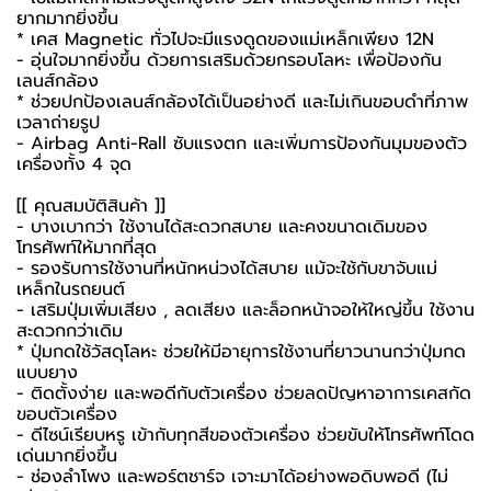
ยากมากยิ่งขึ้น
* เคส Magnetic ทั่วไปจะมีแรงดูดของแม่เหล็กเพียง 12N
- อุ่นใจมากยิ่งขึ้น ด้วยการเสริมด้วยกรอบโลหะ เพื่อป้องกัน
เลนส์กล้อง
* ช่วยปกป้องเลนส์กล้องได้เป็นอย่างดี และไม่เกินขอบดำที่ภาพ
เวลาถ่ายรูป
- Airbag Anti-Rall ซับแรงตก และเพิ่มการป้องกันมุมของตัว
เครื่องทั้ง 4 จุด
[[ คุณสมบัติสินค้า ]]
- บางเบากว่า ใช้งานได้สะดวกสบาย และคงขนาดเดิมของ
โทรศัพท์ให้มากที่สุด
- รองรับการใช้งานที่หนักหน่วงได้สบาย แม้จะใช้กับขาจับแม่
เหล็กในรถยนต์
- เสริมปุ่มเพิ่มเสียง , ลดเสียง และล็อกหน้าจอให้ใหญ่ขึ้น ใช้งาน
สะดวกกว่าเดิม
* ปุ่มกดใช้วัสดุโลหะ ช่วยให้มีอายุการใช้งานที่ยาวนานกว่าปุ่มกด
แบบยาง
- ติดตั้งง่าย และพอดีกับตัวเครื่อง ช่วยลดปัญหาอาการเคสกัด
ขอบตัวเครื่อง
- ดีไซน์เรียบหรู เข้ากับทุกสีของตัวเครื่อง ช่วยขับให้โทรศัพท์โดด
เด่นมากยิ่งขึ้น
- ช่องลำโพง และพอร์ตชาร์จ เจาะมาได้อย่างพอดิบพอดี (ไม่