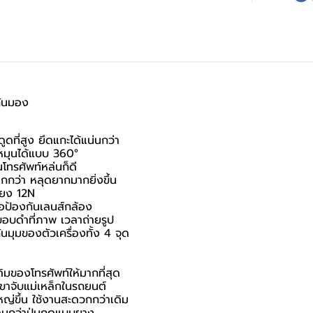
กันมอง
ที่สูง ยึดแกะได้แน่นกว่า
ถหมุนได้แบบ 360°
นโทรศัพท์หล่นก็ดี
มากกว่า หลุดยากมากยิ่งขึ้น
ียง 12N
ื่อป้องกันเลนส์กล้อง
นขอบดำที่ภาพ เวลาถ่ายรูป
มุมของตัวเครื่องทั้ง 4 จุด
มของโทรศัพท์ให้มากที่สุด
บขาจับแม่เหล็กในรถยนต์
ใหญ่ขึ้น ใช้งานสะดวกกว่าเดิม
วนานกว่าปุ่มกดแบบยาง