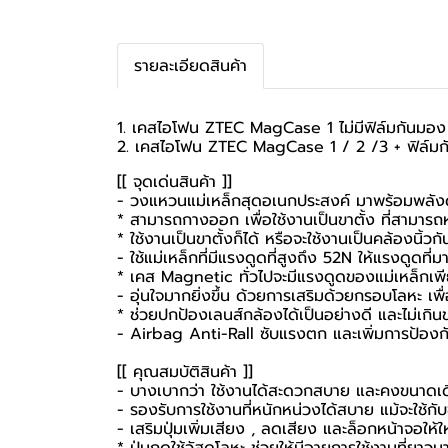
รายละเอียดสินค้า
1. เคสไอโฟน ZTEC MagCase 1 ไม่มีฟิล์มกันมอง
2. เคสไอโฟน ZTEC MagCase 1 / 2 /3 + ฟิล์ม
[[ จุดเด่นสินค้า ]]
- วงแหวนแม่เหล็กสุดอเนกประสงค์ มาพร้อมพลังดูด
* สามารถกางออก เพื่อใช้งานเป็นขาตั้ง ที่สามาร
* ใช้งานเป็นขาตั้งก็ได้ หรือจะใช้งานเป็นคล้องนิ้วกั
- ใช้แม่เหล็กที่มีแรงดูดที่สูงถึง 52N ให้แรงดูดที่
* เคส Magnetic ทั่วไปจะมีแรงดูดของแม่เหล็กเพ
- อุ่นใจมากยิ่งขึ้น ด้วยการเสริมด้วยกรอบโลหะ เพ
* ช่วยปกป้องเลนส์กล้องได้เป็นอย่างดี และไม่เกิ
- Airbag Anti-Rall ซับแรงตก และเพิ่มการป้องกัน
[[ คุณสมบัติสินค้า ]]
- บางเบากว่า ใช้งานได้สะดวกสบาย และคงขนาดเดิ
- รองรับการใช้งานที่หนักหน่วงได้สบาย แม้จะใช้กั
- เสริมปุ่มเพิ่มเสียง , ลดเสียง และล็อกหน้าจอให้
* ปุ่มกดใช้วัสดุโลหะ ช่วยให้มีอายุการใช้งานที่ยา