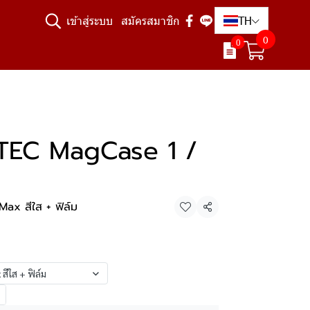
TH
เข้าสู่ระบบ
สมัครสมาชิก
0
0
TEC MagCase 1 /
ax สีใส + ฟิล์ม
แชร์
ีใส + ฟิล์ม