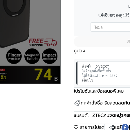
เ
แจ้งอีเมลของคุณไว้
ส
คูปอง
ส่งฟรี
0IVGQ07
ไม่มียอดสั่งซื้อขั้นต่ำ
ใช้ได้ตั้งแต่ 1 พ.ค. 2569
เงื่อนไข
โปรโมชันและข้อเสนอพิเศษ
ทุกคำสั่งซื้อ รับส่วนลดท
หมวดหมู่:
เคส
แบรนด์:
ZTEC
รายการโปรด
แชร์