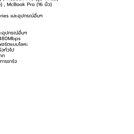
) , McBook Pro (16 นิ้ว)
ies และอุปกรณ์อื่นๆ
ะอุปกรณ์อื่นๆ
ว 480Mbps
วพอร์ตแบบโลหะ
จทั่วไป
ชาก
การชาร์จ