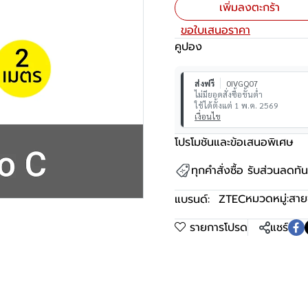
เพิ่มลงตะกร้า
ขอใบเสนอราคา
คูปอง
ส่งฟรี
0IVGQ07
ไม่มียอดสั่งซื้อขั้นต่ำ
ใช้ได้ตั้งแต่ 1 พ.ค. 2569
เงื่อนไข
โปรโมชันและข้อเสนอพิเศษ
ทุกคำสั่งซื้อ รับส่วนลดท
หมวดหมู่:
สาย
แบรนด์:
ZTEC
รายการโปรด
แชร์