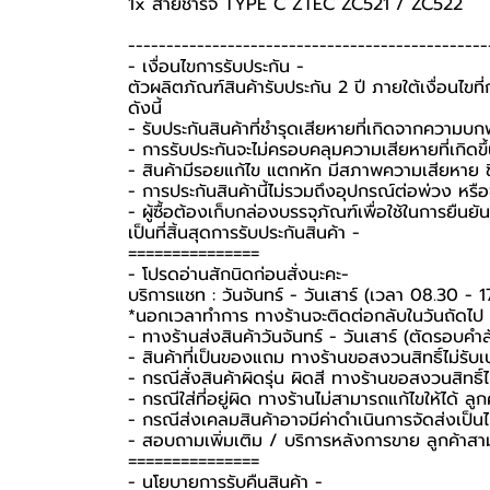
1x
สายชาร์จ TYPE C
ZTEC ZC521 / ZC522
-----------------------------------------------
-️ เงื่อนไขการรับประกัน -️
ตัวผลิตภัณฑ์สินค้ารับประกัน 2 ปี ภายใต้เงื่อนไข
ดังนี้
- รับประกันสินค้าที่ชำรุดเสียหายที่เกิดจากความบ
- การรับประกันจะไม่ครอบคลุมความเสียหายที่เกิดขึ้
- สินค้ามีรอยแก้ไข แตกหัก มีสภาพความเสียหาย ชิ
- การประกันสินค้านี้ไม่รวมถึงอุปกรณ์ต่อพ่วง หรื
-️ ผู้ซื้อต้องเก็บกล่องบรรจุภัณฑ์เพื่อใช้ในการยื
เป็นที่สิ้นสุดการรับประกันสินค้า -️
===============
-️ โปรดอ่านสักนิดก่อนสั่งนะคะ-️
บริการแชท : วันจันทร์ - วันเสาร์ (เวลา 08.30 - 1
*นอกเวลาทำการ ทางร้านจะติดต่อกลับในวันถัดไป
- ทางร้านส่งสินค้าวันจันทร์ - วันเสาร์ (ตัดรอบคำ
- สินค้าที่เป็นของแถม ทางร้านขอสงวนสิทธิ์ไม่รับเปล
- กรณีสั่งสินค้าผิดรุ่น ผิดสี ทางร้านขอสงวนสิทธิ์ไม
- กรณีใส่ที่อยู่ผิด ทางร้านไม่สามารถแก้ไขให้ได้ ลูก
- กรณีส่งเคลมสินค้าอาจมีค่าดำเนินการจัดส่งเป็
- สอบถามเพิ่มเติม / บริการหลังการขาย ลูกค้าสา
===============
-️ นโยบายการรับคืนสินค้า -️