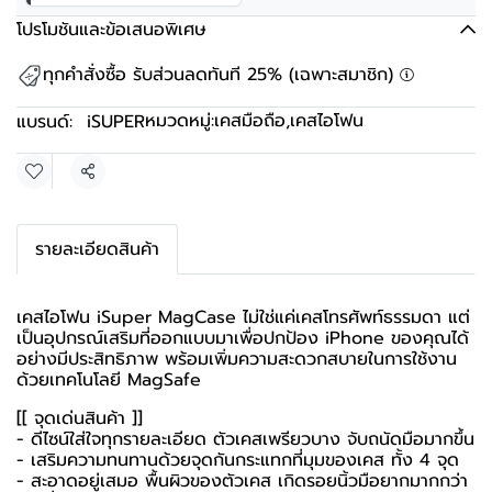
โปรโมชันและข้อเสนอพิเศษ
ทุกคำสั่งซื้อ รับส่วนลดทันที 25% (เฉพาะสมาชิก)
หมวดหมู่:
เคสมือถือ
,
เคสไอโฟน
แบรนด์:
iSUPER
แชร์
รายละเอียดสินค้า
เคสไอโฟน iSuper MagCase ไม่ใช่แค่เคสโทรศัพท์ธรรมดา แต่
เป็นอุปกรณ์เสริมที่ออกแบบมาเพื่อปกป้อง iPhone ของคุณได้
อย่างมีประสิทธิภาพ พร้อมเพิ่มความสะดวกสบายในการใช้งาน
ด้วยเทคโนโลยี MagSafe
[[ จุดเด่นสินค้า ]]
- ดีไซน์ใส่ใจทุกรายละเอียด ตัวเคสเพรียวบาง จับถนัดมือมากขึ้น
- เสริมความทนทานด้วยจุดกันกระแทกที่มุมของเคส ทั้ง 4 จุด
- สะอาดอยู่เสมอ พื้นผิวของตัวเคส เกิดรอยนิ้วมือยากมากกว่า