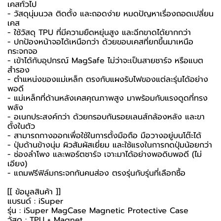
เคสทั่วไป
- วัสดุนุ่มนวล ติดตั้ง และถอดง่าย หมดปัญหาเรื่องถอดเปลี่ยน
เคส
- ใช้วัสดุ TPU ที่มีความยืดหยุ่นสูง และฉีกขาดได้ยากกว่า
- ปกป้องหน้าจอได้เหนือกว่า ด้วยขอบเคสที่ยกขึ้นมาเหนือ
กระจกจอ
- เข้าได้กับอุปกรณ์ MagSafe ไม่ว่าจะเป็นสายชาร์จ หรือแบต
สำรอง
- ตำแหน่งของแม่เหล็ก ตรงกับแผงรับไฟของแต่ละรุ่นได้อย่าง
พอดี
- แม่เหล็กที่ด้านหลังเคสคุณภาพสูง มาพร้อมกับแรงดูดที่ทรง
พลัง
- อเนกประสงค์กว่า ด้วยกรอบกันรอยเลนส์กล้องหลัง และขา
ตั้งในตัว
- สามารถกางออกเพื่อใช้ในการตั้งมือถือ มือวางอยู่บนโต๊ะได้
- ปุ่มด้านข้างนุ่ม ผิวสัมผัสเยี่ยม และใช้แรงในการกดปุ่มน้อยกว่า
- ช่องลำโพง และพอร์ตชาร์จ เจาะมาได้อย่างพอดิบพอดี (ไม่
เอียง)
- แถมฟรีฟิล์มกระจกกันคนส่อง ตรงรุ่นกับรุ่นที่เลือกซื้อ
[[ ข้อมูลสินค้า ]]
แบรนด์ : iSuper
รุ่น : iSuper MagCase Magnetic Protective Case
วัสดุ : TPU + Magnet