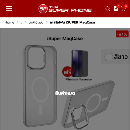
0
0
Home
...
เคสไอโฟน
เคสไอโฟน iSUPER MagCase
-67%
สินค้าหมด