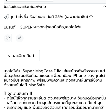
โปรโมชันและข้อเสนอพิเศษ
ทุกคำสั่งซื้อ รับส่วนลดทันที 25% (เฉพาะสมาชิก)
หมวดหมู่:
เคสมือถือ
,
เคสไอโฟน
แบรนด์:
iSUPER
แชร์
รายละเอียดสินค้า
เคสไอโฟน iSuper MagCase ไม่ใช่แค่เคสโทรศัพท์ธรรมดา แต่
เป็นอุปกรณ์เสริมที่ออกแบบมาเพื่อปกป้อง iPhone ของคุณได้
อย่างมีประสิทธิภาพ พร้อมเพิ่มความสะดวกสบายในการใช้งาน
ด้วยเทคโนโลยี MagSafe
[[ จุดเด่นสินค้า ]]
- ดีไซน์ใส่ใจทุกรายละเอียด ตัวเคสเพรียวบาง จับถนัดมือมากขึ้น
- เสริมความทนทานด้วยจุดกันกระแทกที่มุมของเคส ทั้ง 4 จุด
- สะอาดอยู่เสมอ พื้นผิวของตัวเคส เกิดรอยนิ้วมือยากมากกว่า