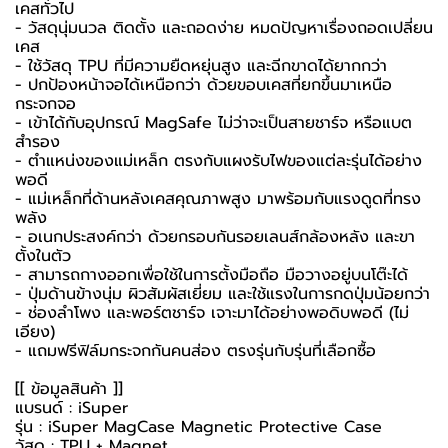
เคสทั่วไป
- วัสดุนุ่มนวล ติดตั้ง และถอดง่าย หมดปัญหาเรื่องถอดเปลี่ยน
เคส
- ใช้วัสดุ TPU ที่มีความยืดหยุ่นสูง และฉีกขาดได้ยากกว่า
- ปกป้องหน้าจอได้เหนือกว่า ด้วยขอบเคสที่ยกขึ้นมาเหนือ
กระจกจอ
- เข้าได้กับอุปกรณ์ MagSafe ไม่ว่าจะเป็นสายชาร์จ หรือแบต
สำรอง
- ตำแหน่งของแม่เหล็ก ตรงกับแผงรับไฟของแต่ละรุ่นได้อย่าง
พอดี
- แม่เหล็กที่ด้านหลังเคสคุณภาพสูง มาพร้อมกับแรงดูดที่ทรง
พลัง
- อเนกประสงค์กว่า ด้วยกรอบกันรอยเลนส์กล้องหลัง และขา
ตั้งในตัว
- สามารถกางออกเพื่อใช้ในการตั้งมือถือ มือวางอยู่บนโต๊ะได้
- ปุ่มด้านข้างนุ่ม ผิวสัมผัสเยี่ยม และใช้แรงในการกดปุ่มน้อยกว่า
- ช่องลำโพง และพอร์ตชาร์จ เจาะมาได้อย่างพอดิบพอดี (ไม่
เอียง)
- แถมฟรีฟิล์มกระจกกันคนส่อง ตรงรุ่นกับรุ่นที่เลือกซื้อ
[[ ข้อมูลสินค้า ]]
แบรนด์ : iSuper
รุ่น : iSuper MagCase Magnetic Protective Case
วัสดุ : TPU + Magnet