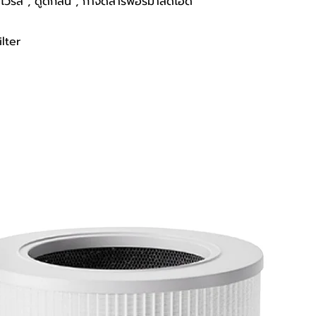
ไวรัส , ดูดกลิ่น , กำจัดสารฟอร์มาลดีไฮด์
lter