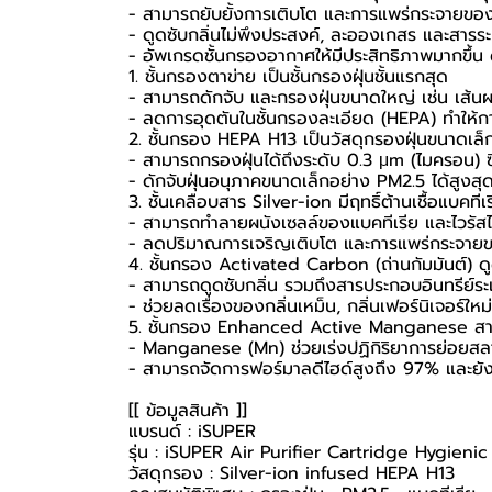
- สามารถยับยั้งการเติบโต และการแพร่กระจายของแ
- ดูดซับกลิ่นไม่พึงประสงค์, ละอองเกสร และสารระ
- อัพเกรดชั้นกรองอากาศให้มีประสิทธิภาพมากขึ้น ด
1. ชั้นกรองตาข่าย เป็นชั้นกรองฝุ่นชั้นแรกสุด
- สามารถดักจับ และกรองฝุ่นขนาดใหญ่ เช่น เส้นผ
- ลดการอุดตันในชั้นกรองละเอียด (HEPA) ทำให้กา
2. ชั้นกรอง HEPA H13 เป็นวัสดุกรองฝุ่นขนาดเล็
- สามารถกรองฝุ่นได้ถึงระดับ 0.3 μm (ไมครอน) ซึ
- ดักจับฝุ่นอนุภาคขนาดเล็กอย่าง PM2.5 ได้สูงส
3. ชั้นเคลือบสาร Silver-ion มีฤทธิ์ต้านเชื้อแบคทีเ
- สามารถทำลายผนังเซลล์ของแบคทีเรีย และไวรัสไ
- ลดปริมาณการเจริญเติบโต และการแพร่กระจายของเ
4. ชั้นกรอง Activated Carbon (ถ่านกัมมันต์) ดูด
- สามารถดูดซับกลิ่น รวมถึงสารประกอบอินทรีย์ระ
- ช่วยลดเรื่องของกลิ่นเหม็น, กลิ่นเฟอร์นิเจอร์ใหม
5. ชั้นกรอง Enhanced Active Manganese สาม
- Manganese (Mn) ช่วยเร่งปฏิกิริยาการย่อยส
- สามารถจัดการฟอร์มาลดีไฮด์สูงถึง 97% และยังมี
[[ ข้อมูลสินค้า ]]
แบรนด์ : iSUPER
รุ่น : iSUPER Air Purifier Cartridge Hygienic 
วัสดุกรอง : Silver-ion infused HEPA H13