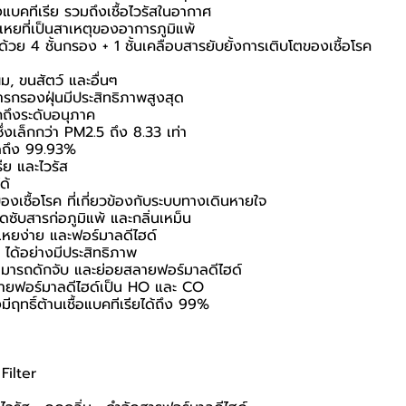
บคทีเรีย รวมถึงเชื้อไวรัสในอากาศ
เหยที่เป็นสาเหตุของอาการภูมิแพ้
้วย 4 ชั้นกรอง + 1 ชั้นเคลือบสารยับยั้งการเติบโตของเชื้อโรค
ม, ขนสัตว์ และอื่นๆ
รกรองฝุ่นมีประสิทธิภาพสูงสุด
กถึงระดับอนุภาค
่งเล็กกว่า PM2.5 ถึง 8.33 เท่า
ุดถึง 99.93%
รีย และไวรัส
ด้
ชื้อโรค ที่เกี่ยวข้องกับระบบทางเดินหายใจ
ซับสารก่อภูมิแพ้ และกลิ่นเหม็น
เหยง่าย และฟอร์มาลดีไฮด์
่ ได้อย่างมีประสิทธิภาพ
ารถดักจับ และย่อยสลายฟอร์มาลดีไฮด์
ลายฟอร์มาลดีไฮด์เป็น HO และ CO
ฤทธิ์ต้านเชื้อแบคทีเรียได้ถึง 99%
Filter