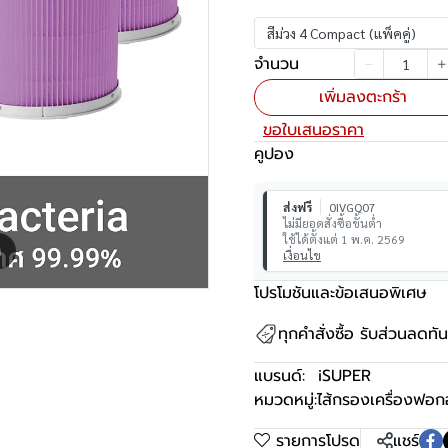
สีม่วง 4 Compact (แพ็คคู่)
จำนวน
เพิ่มลงตะกร้า
ขอใบเสนอราคา
คูปอง
ส่งฟรี
0IVGQ07
ไม่มียอดสั่งซื้อขั้นต่ำ
ใช้ได้ตั้งแต่ 1 พ.ค. 2569
m
เงื่อนไข
โปรโมชันและข้อเสนอพิเศษ
ทุกคำสั่งซื้อ รับส่วนลดท
แบรนด์:
iSUPER
หมวดหมู่:
ไส้กรองเครื่องฟอ
รายการโปรด
แชร์