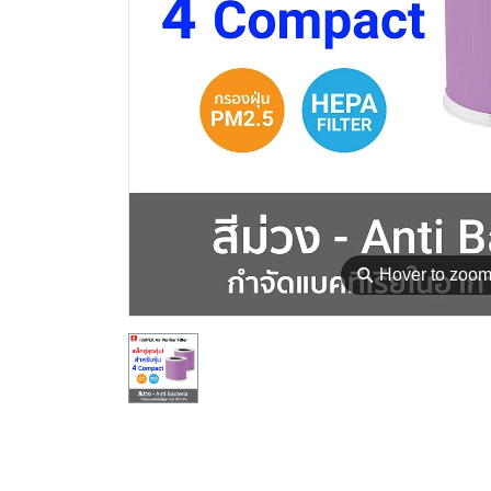
⚲
Hover to zoo