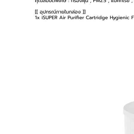
คุณสมบัติพิเศษ : กรองฝุ่น , PM2.5 , แบคทีเรีย , 
[[ อุปกรณ์ภายในกล่อง ]]
1x iSUPER Air Purifier Cartridge Hygienic Fi