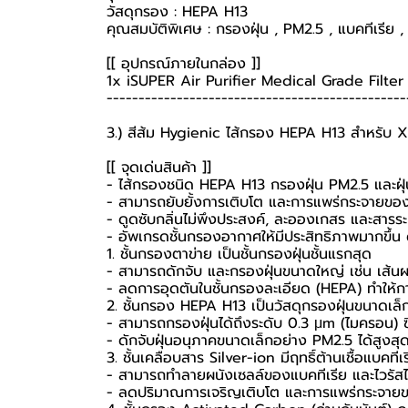
วัสดุกรอง : HEPA H13
คุณสมบัติพิเศษ : กรองฝุ่น , PM2.5 , แบคทีเรีย , 
[[ อุปกรณ์ภายในกล่อง ]]
1x iSUPER Air Purifier Medical Grade Filter
-----------------------------------------------
3.) สีส้ม Hygienic ไส้กรอง HEPA H13 สำหรับ X
[[ จุดเด่นสินค้า ]]
- ไส้กรองชนิด HEPA H13 กรองฝุ่น PM2.5 และฝุ
- สามารถยับยั้งการเติบโต และการแพร่กระจายของแ
- ดูดซับกลิ่นไม่พึงประสงค์, ละอองเกสร และสารระ
- อัพเกรดชั้นกรองอากาศให้มีประสิทธิภาพมากขึ้น ด
1. ชั้นกรองตาข่าย เป็นชั้นกรองฝุ่นชั้นแรกสุด
- สามารถดักจับ และกรองฝุ่นขนาดใหญ่ เช่น เส้นผ
- ลดการอุดตันในชั้นกรองละเอียด (HEPA) ทำให้กา
2. ชั้นกรอง HEPA H13 เป็นวัสดุกรองฝุ่นขนาดเล็
- สามารถกรองฝุ่นได้ถึงระดับ 0.3 μm (ไมครอน) ซึ
- ดักจับฝุ่นอนุภาคขนาดเล็กอย่าง PM2.5 ได้สูงส
3. ชั้นเคลือบสาร Silver-ion มีฤทธิ์ต้านเชื้อแบคทีเ
- สามารถทำลายผนังเซลล์ของแบคทีเรีย และไวรัสไ
- ลดปริมาณการเจริญเติบโต และการแพร่กระจายของเ