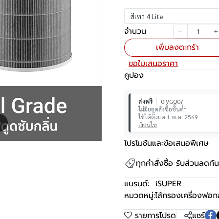
สีเทา 4 Lite
จำนวน
เพิ่มลงตะกร้า
ขอใบเสนอราคา
คูปอง
ส่งฟรี
0IVGQ07
ไม่มียอดสั่งซื้อขั้นต่ำ
ใช้ได้ตั้งแต่ 1 พ.ค. 2569
m
เงื่อนไข
โปรโมชันและข้อเสนอพิเศษ
ทุกคำสั่งซื้อ รับส่วนลดท
แบรนด์:
iSUPER
หมวดหมู่:
ไส้กรองเครื่องฟอ
รายการโปรด
แชร์