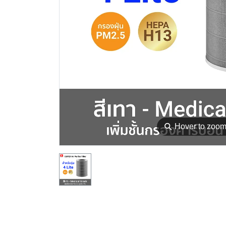
⚲
Hover to zoo