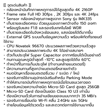
[[ จุดเด่นสินค้า ]]
- กล้องหน้าบันทึกภาพเหตุการณ์ได้สูงสุดถึง 4K 2160P
* Frame rate Full HD 30fps , 2K 30fps และ 4K 24fps
* Sensor กล้องหน้าคุณภาพสูงจาก Sony รุ่น IMX335
* เก็บรายละเอียดครบ ด้วยมุมมองภาพกว้างถึง 150 องศา
* พร้อมรูรับแสง F1.8 และรองรับเทคโนโลยี WDR
* เก็บรายละเอียดในจังหวะย้อนแสง, แสงน้อยได้ดีมากขึ้น
- External GPS ระบบเก็บข้อมูลความเร็ว พร้อมพิกัดที่รถยนต์
ใช้งาน
- CPU Novatek 96670 ประมวลผลภาพด้วยความเร็วสูง
* สามารถประมวลผลภาพระดับ 4K ได้อย่างสบายๆ
- ตัวเก็บประจุไฟ Super Capacitor อากาศร้อนได้เป็นอย่างดี
* ทนทานอุณหภูมิต่ำสุดที่ -10°C และสูงสุดได้ถึง 60°C
* ทำหน้าที่ในการเก็บประจุไฟ (ทำงานคล้ายแบตเตอรี่)
* มีความทนทานที่สูงกว่าแบตเตอรี่หลายเท่าตัว
* หมดปัญหาเรื่องแบตเตอรี่บวม / ระเบิด / ไหม้
- รองรับการใช้งานอุปกรณ์เสริมสำหรับ Parking Mode
* ทำให้สามารถบันทึกภาพเหตุการณ์เมื่อโดนชนเวลาจอด
- รองรับหน่วยความจำชนิด Micro-SD Card สูงสุด 256GB
* Micro-SD Card ต้องเป็นชนิด Class 10 U3 เท่านั้น
* ต้องมีความเร็วในการอ่านเขียนของเมมมากกว่า 35 MB/s
- รองรับการเชื่อมต่อ Wi-Fi คลื่น 2.4GHz และ 5GHz
* ถ่ายโอนข้อมูลได้รวดเร็ว และสะดวกต่อการใช้งานมากขึ้น