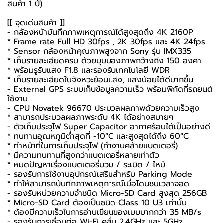
สินค้า 1 ปี)
[[ จุดเด่นสินค้า ]]
- กล้องหน้าบันทึกภาพเหตุการณ์ได้สูงสุดถึง 4K 2160P
* Frame rate Full HD 30fps , 2K 30fps และ 4K 24fps
* Sensor กล้องหน้าคุณภาพสูงจาก Sony รุ่น IMX335
* เก็บรายละเอียดครบ ด้วยมุมมองภาพกว้างถึง 150 องศา
* พร้อมรูรับแสง F1.8 และรองรับเทคโนโลยี WDR
* เก็บรายละเอียดในจังหวะย้อนแสง, แสงน้อยได้ดีมากขึ้น
- External GPS ระบบเก็บข้อมูลความเร็ว พร้อมพิกัดที่รถยนต์
ใช้งาน
- CPU Novatek 96670 ประมวลผลภาพด้วยความเร็วสูง
* สามารถประมวลผลภาพระดับ 4K ได้อย่างสบายๆ
- ตัวเก็บประจุไฟ Super Capacitor อากาศร้อนได้เป็นอย่างดี
* ทนทานอุณหภูมิต่ำสุดที่ -10°C และสูงสุดได้ถึง 60°C
* ทำหน้าที่ในการเก็บประจุไฟ (ทำงานคล้ายแบตเตอรี่)
* มีความทนทานที่สูงกว่าแบตเตอรี่หลายเท่าตัว
* หมดปัญหาเรื่องแบตเตอรี่บวม / ระเบิด / ไหม้
- รองรับการใช้งานอุปกรณ์เสริมสำหรับ Parking Mode
* ทำให้สามารถบันทึกภาพเหตุการณ์เมื่อโดนชนเวลาจอด
- รองรับหน่วยความจำชนิด Micro-SD Card สูงสุด 256GB
* Micro-SD Card ต้องเป็นชนิด Class 10 U3 เท่านั้น
* ต้องมีความเร็วในการอ่านเขียนของเมมมากกว่า 35 MB/s
- รองรับการเชื่อมต่อ Wi-Fi คลื่น 2.4GHz และ 5GHz