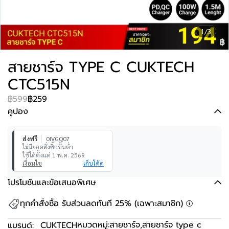
1/3
สายชาร์จ TYPE C CUKTECH
CTC515N
฿599
฿259
คูปอง
ส่งฟรี
0IVGQ07
ไม่มียอดสั่งซื้อขั้นต่ำ
ใช้ได้ตั้งแต่ 1 พ.ค. 2569
เงื่อนไข
เก็บโค้ด
โปรโมชันและข้อเสนอพิเศษ
ทุกคำสั่งซื้อ รับส่วนลดทันที 25% (เฉพาะสมาชิก)
หมวดหมู่:
สายชาร์จ
,
สายชาร์จ type c
แบรนด์:
CUKTECH