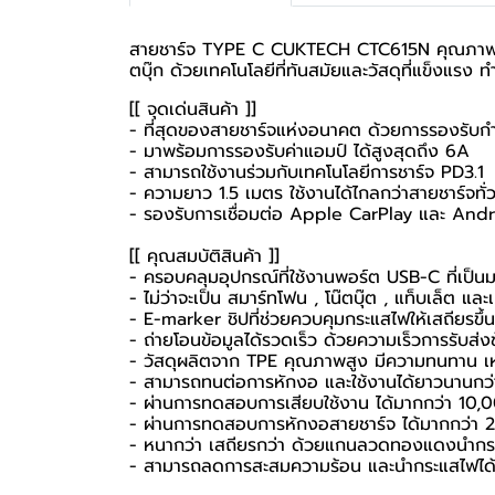
สายชาร์จ TYPE C CUKTECH CTC615N คุณภาพสูง ท
ตบุ๊ก ด้วยเทคโนโลยีที่ทันสมัยและวัสดุที่แข็งแรง 
[[ จุดเด่นสินค้า ]]
- ที่สุดของสายชาร์จแห่งอนาคต ด้วยการรองรับก
- มาพร้อมการรองรับค่าแอมป์ ได้สูงสุดถึง 6A
- สามารถใช้งานร่วมกับเทคโนโลยีการชาร์จ PD3.1
- ความยาว 1.5 เมตร ใช้งานได้ไกลกว่าสายชาร์จทั
- รองรับการเชื่อมต่อ Apple CarPlay และ And
[[ คุณสมบัติสินค้า ]]
- ครอบคลุมอุปกรณ์ที่ใช้งานพอร์ต USB-C ที่เป็นม
- ไม่ว่าจะเป็น สมาร์ทโฟน , โน๊ตบุ๊ต , แท็บเล็ต แล
- E-marker ชิปที่ช่วยควบคุมกระแสไฟให้เสถียรขึ้น
- ถ่ายโอนข้อมูลได้รวดเร็ว ด้วยความเร็วการรับส่
- วัสดุผลิตจาก TPE คุณภาพสูง มีความทนทาน เห
- สามารถทนต่อการหักงอ และใช้งานได้ยาวนานกว่า
- ผ่านการทดสอบการเสียบใช้งาน ได้มากกว่า 10,0
- ผ่านการทดสอบการหักงอสายชาร์จ ได้มากกว่า 2
- หนากว่า เสถียรกว่า ด้วยแกนลวดทองแดงนำก
- สามารถลดการสะสมความร้อน และนำกระแสไฟได้เ