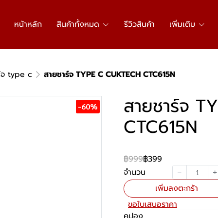
หน้าหลัก
สินค้าทั้งหมด
รีวิวสินค้า
เพิ่มเติม
์จ type c
สายชาร์จ TYPE C CUKTECH CTC615N
สายชาร์จ 
-60%
CTC615N
฿999
฿399
จำนวน
เพิ่มลงตะกร้า
ขอใบเสนอราคา
คูปอง