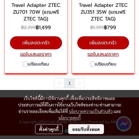
Travel Adapter ZTEC
Travel Adapter ZTEC
ZU701 70W (แถมฟรี
ZU351 35W (แถมฟรี
ZTEC TAG)
ZTEC TAG)
฿1,499
฿799
฿2,399
฿1,399
เพิ่มลงตะกร้า
เพิ่มลงตะกร้า
ขอใบเสนอราคา
ขอใบเสนอราคา
เปรียบเทียบ
เปรียบเทียบ
1
เว็บไซต์นี้มีการใช้งานคุกกี้ เพื่อเพิ่มประสิทธิภาพและ
ประสบการณ์ที่ดีในการใช้งานเว็บไซต์ของท่าน ท่านสามารถ
อ่านรายละเอียดเพิ่มเติมได้ที่
นโยบายความเป็นส่วนตัว
และ
นโยบายคุกกี้
Copyright 2024 | All Rights Reserved | Powered by MWE
ตั้งค่าคุกกี้
ยอมรับทั้งหมด
Powered By
MakeWebEasy