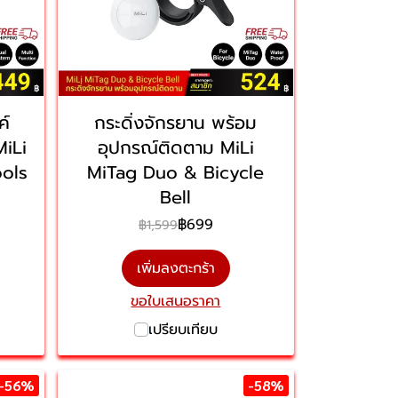
ค์
กระดิ่งจักรยาน พร้อม
MiLi
อุปกรณ์ติดตาม MiLi
ools
MiTag Duo & Bicycle
Bell
฿699
฿1,599
เพิ่มลงตะกร้า
ขอใบเสนอราคา
เปรียบเทียบ
-56%
-58%