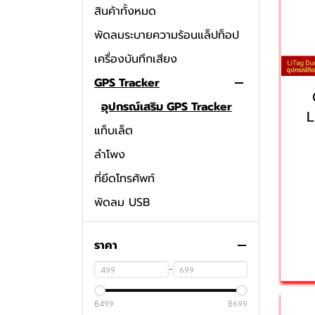
สินค้าทั้งหมด
พัดลมระบายความร้อนแล็ปท็อป
เครื่องบันทึกเสียง
GPS Tracker
อุปกรณ์เสริม GPS Tracker
L
แท็บเล็ต
ลำโพง
ที่ยึดโทรศัพท์
พัดลม USB
ไฟ USB
ราคา
เมาส์
-
ไส้กรองเครื่องฟอกอากาศ
เครื่องชั่งน้ำหนัก
฿499
฿699