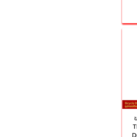
พาวเวอร์แบงค์
กล้องวงจรปิดภายใน
หัวชาร์จใช้ทั่วโลก
สายชาร์จ
กล้องวงจรปิดโซล่าเซลล์
หัวชาร์จในรถยนต์
เคสพาวเวอร์แบงค์
โปรเจคเตอร์
หัวปลั๊กแปลงไฟ
สายชาร์จ 3 หัว
หูฟัง
หัวชาร์จไอโฟน
สาย thunderbolt
โปรเจคเตอร์พกพา
Promotion
หัวชาร์จ type c
สายชาร์จ type c
ตัวรับสัญญาณ GameLink
USB C HUB
สายชาร์จไอโฟน
หูฟังครอบหูไร้สาย
หูฟังออกกําลังกาย
หูฟังบลูทูธ
T
D