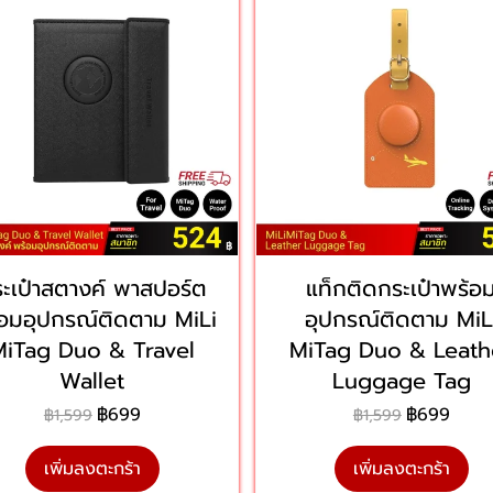
ะเป๋าสตางค์ พาสปอร์ต
แท็กติดกระเป๋าพร้อ
อมอุปกรณ์ติดตาม MiLi
อุปกรณ์ติดตาม MiL
MiTag Duo & Travel
MiTag Duo & Leath
Wallet
Luggage Tag
฿699
฿699
฿1,599
฿1,599
เพิ่มลงตะกร้า
เพิ่มลงตะกร้า