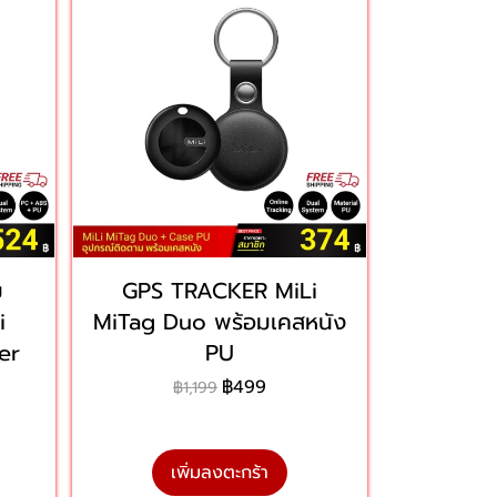
ม
GPS TRACKER MiLi
i
MiTag Duo พร้อมเคสหนัง
er
PU
฿499
฿1,199
เพิ่มลงตะกร้า