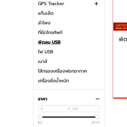
GPS Tracker
แท็บเล็ต
อุปกรณ์เสริม GPS Tracker
ลำโพง
ที่ยึดโทรศัพท์
พั
พัดลม USB
ไฟ USB
เมาส์
ไส้กรองเครื่องฟอกอากาศ
เครื่องชั่งน้ำหนัก
พัดลมระบายความร้อนโทรศัพท์
ราคา
เครื่องฟอกอากาศ
พัดลมพกพา
-
เคสหูฟัง
฿0
฿599