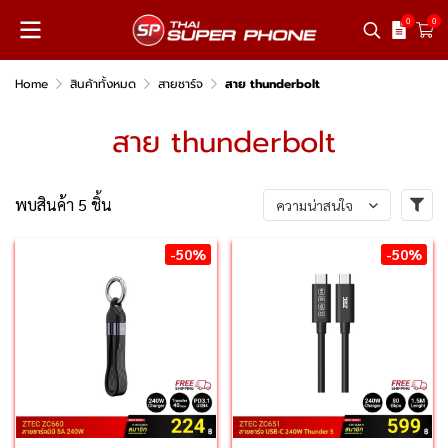
0
0
Home
สินค้าทั้งหมด
สายชาร์จ
สาย thunderbolt
สาย thunderbolt
พบสินค้า 5 ชิ้น
ความน่าสนใจ
-50%
-50%