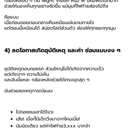
กล้องหลังดี ๆ ที่มี Night Vision หรือ IR นี่คือพระเอกมาก
ช่วยให้มองเห็นทุกอย่างชัดขึ้น แม้มุมที่ไฟท้ายส่องไม่ถึง
คือแบบ
เมื่อก่อนถอยตอนกลางคืนเหมือนเล่นเกมทายใจ
แต่ตอนนี้เหมือนได้ สปอตไลต์ส่วนตัว ส่องให้ทุกซอกทุกมุม
4) ลดโอกาสเกิดอุบัติเหตุ และค่า ซ่อมแบบงง ๆ
อุบัติเหตุตอนถอยรถ ส่วนใหญ่ไม่ได้เกิดจากความเร็ว
แต่เกิดจาก ความไม่เห็น
และอันนี้แหละ กล้องหลังช่วยได้ตรงจุดสุด ๆ
มันช่วยลดเหตุการณ์แบบ:
ไปถอยชนเสาได้ไงวะ
เฮ้ย! เมื่อกี้มีเด็กวิ่งมาจากไหนเนี่ย!
บัมนิดเดียว แต่ค่าไฟท้าย3,xxx บาทจ้า