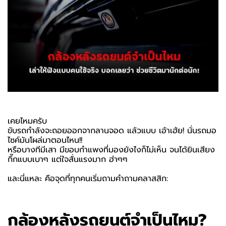
เคยไหมครับ
ขับรถกำลังจะถอยออกจากลานจอด แล้วแบบ เอ้าเฮ้ย! นั่นรถมอ
ไซค์มันโผล่มาตอนไหน!!
หรือบางทีมีเสา มีขอบกำแพงที่มองยังไงก็ไม่เห็น จนได้ยินเสียง
กึ๊กแบบเบาๆ แต่ใจสั่นแรงมาก ฮ่าๆๆ
และนี่แหละ คือจุดที่ทุกคนเริ่มถามคำถามคลาสสิก:
กล้องหลังรถยนต์จำเป็นไหม?