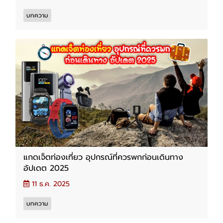
บทความ
แกดเจ็ตท่องเที่ยว อุปกรณ์ที่ควรพกก่อนเดินทาง
อัปเดต 2025
11 ธ.ค. 2025
บทความ