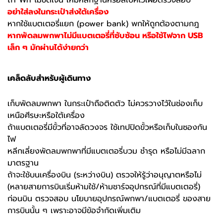
ถ้า Wh ไม่ชัดเจน ให้มีหลักฐานหรือสเปคไว้เผื่อตรวจสอบ
อย่าใส่ลงในกระเป๋าส่งใต้เครื่อง
หากใช้แบตเตอรี่แยก (power bank) พกให้ถูกต้องตามกฎ
หากพัดลมพกพาไม่มีแบตเตอรี่ที่ซับซ้อน หรือใช้ไฟจาก USB
เล็ก ๆ มักผ่านได้ง่ายกว่า
เคล็ดลับสำหรับผู้เดินทาง
เก็บพัดลมพกพา ในกระเป๋าถือติดตัว ไม่ควรวางไว้ในช่องเก็บ
เหนือศีรษะหรือใต้เครื่อง
ถ้าแบตเตอรี่มีขั้วที่อาจลัดวงจร ใช้เทปปิดขั้วหรือเก็บในซองกัน
ไฟ
หลีกเลี่ยงพัดลมพกพาที่มีแบตเตอรี่บวม ชำรุด หรือไม่มีฉลาก
มาตรฐาน
ถ้าจะใช้บนเครื่องบิน (ระหว่างบิน) ตรวจให้รู้ว่าอนุญาตหรือไม่
(หลายสายการบินเริ่มห้ามใช้/ห้ามชาร์จอุปกรณ์ที่มีแบตเตอรี่)
ก่อนบิน ตรวจสอบ นโยบายอุปกรณ์พกพา/แบตเตอรี่ ของสาย
การบินนั้น ๆ เพราะอาจมีข้อจำกัดเพิ่มเติม