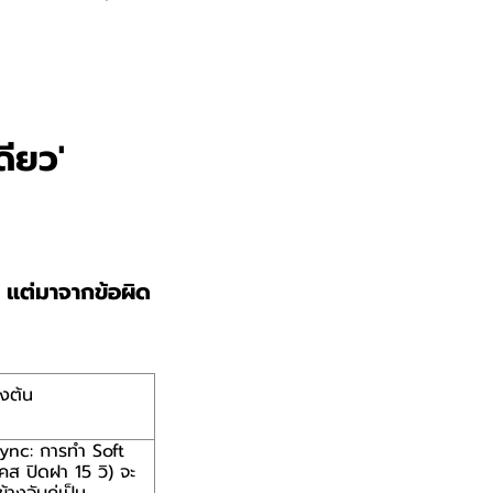
ดียว'
ป แต่มาจากข้อผิด
องต้น
ync: การทำ Soft
เคส ปิดฝา 15 วิ) จะ