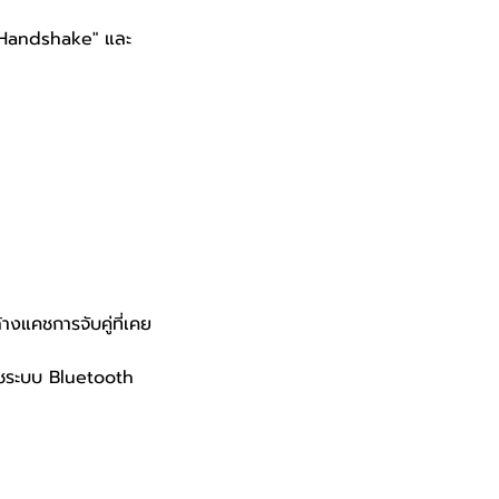
ร "Handshake" และ
างแคชการจับคู่ที่เคย
ฟรชระบบ Bluetooth