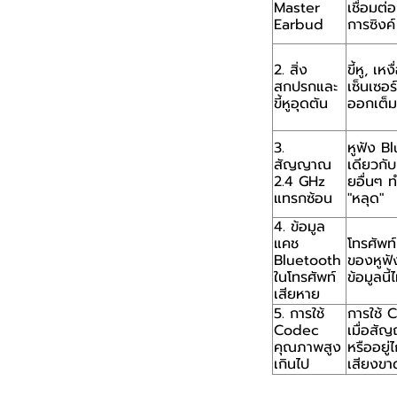
Master
เชื่อมต
Earbud
การซิงค์
2. สิ่ง
ขี้หู, เ
สกปรกและ
เซ็นเซอร
ขี้หูอุดตัน
ออกเต็มท
3.
หูฟัง B
สัญญาณ
เดียวกั
2.4 GHz
ยอื่นๆ 
แทรกซ้อน
"หลุด"
4. ข้อมูล
แคช
โทรศัพท
Bluetooth
ของหูฟัง
ในโทรศัพท์
ข้อมูลน
เสียหาย
5. การใช้
การใช้ 
Codec
เมื่อสั
คุณภาพสูง
หรืออยู่
เกินไป
เสียงขา