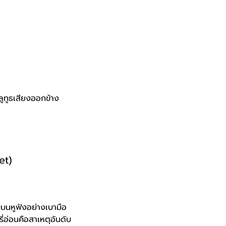
ลูทูธเสียงออกข้าง
et)
ะบนหูฟังอย่างเบามือ
ี่อ่อนคือสาเหตุอันดับ