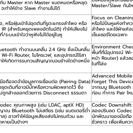
บังคับให้หูฟังทั้งสองข
่อกับ Master หาก Master แบตหมดหรือหลุด
Master/Slave กันให
 จะทำให้ข้าง Slave ทำงานไม่ได้
Focus on Cleaning
หงื่อ, หรือฝุ่นเข้าไปอุดตันที่รูตะแกรงลำโพง หรือ
หรือไม้ปั่นหูแห้งท
์ IR (สำหรับหยุดเพลงอัตโนมัติ) ทำให้เสียงไม่
ลำโพง และใช้ผ้าแห้งนุ
ี่/ระบบเข้าใจว่าหูฟังไม่ได้อยู่ในหู
เซ็นเซอร์โดยเฉพาะ
Environment Chec
luetooth ทำงานบนคลื่น 2.4 GHz ซึ่งเป็นคลื่น
พื้นที่ที่มีอุปกรณ์ W
บ Wi-Fi Router, ไมโครเวฟ, และอุปกรณ์ไร้สา
หน้า Router) แล้วลอ
ทำให้เกิดการรบกวนสัญญาณจนข้างใดข้างหนึ่ง
ในที่โล่ง
Advanced Mobile 
์มือถือจดจำข้อมูลการเชื่อมต่อ (Pairing Data)
Forget This Device
ชุดเดิมที่อาจมีบั๊กหรือความผิดพลาดไว้ ซึ่ง
จากเมนู Bluetooth 
ี้ไม่ถูกล้างออกด้วยการ Disconnect ธรรมดา
ก่อน ทำการ Pair ให
Codec คุณภาพสูง (เช่น LDAC, aptX HD)
Codec Downshift: ห
ญญาณ Bluetooth ไม่เสถียร (เช่น แบตเตอรี่ต่ำ
ลองปรับลด Codec ใ
ไกล) อาจทำให้ข้อมูลเสียงส่งไม่ครบถ้วน และ
นักพัฒนาของมือถือ
ดหายเป็นข้างๆ
ชั่วคราว เพื่อเพิ่มคว