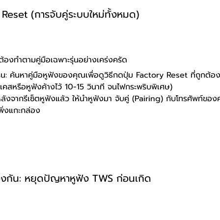
ry Reset (การจับคู่ระบบใหม่ทั้งหมด)
ี่ต้องทำตามคู่มือเฉพาะรุ่นอย่างเคร่งครัด
ุ่น: ค้นหาคู่มือหูฟังของคุณเพื่อดูวิธีกดปุ่ม Factory Reset ที่ถูกต้อ
ี่เคสหรือหูฟังค้างไว้ 10-15 วินาที จนไฟกระพริบพิเศษ)
หลังจากรีเซ็ตหูฟังแล้ว ให้นำหูฟังมา จับคู่ (Pairing) กับโทรศัพท์ของ
เพิ่งแกะกล่อง
้องกัน: หยุดปัญหาหูฟัง TWS ก่อนเกิด