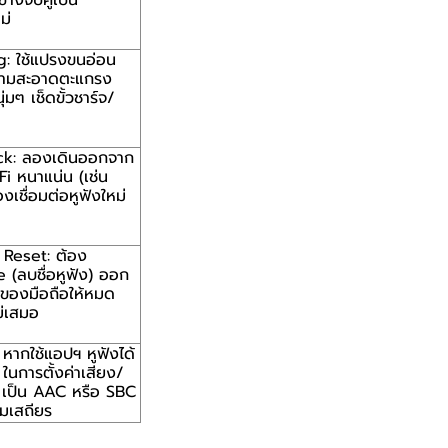
้างจับคู่เป็น
ม่
: ใช้แปรงขนอ่อน
ำความสะอาดตะแกรง
่มๆ เช็ดขั้วชาร์จ/
k: ลองเดินออกจาก
i-Fi หนาแน่น (เช่น
งเชื่อมต่อหูฟังใหม่
Reset: ต้อง
 (ลบชื่อหูฟัง) ออก
ของมือถือให้หมด
ม่เสมอ
ากใช้แอปฯ หูฟังได้
นการตั้งค่าเสียง/
 เป็น AAC หรือ SBC
ามเสถียร