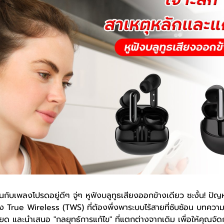
ับเพลงโปรดอยู่ดีๆ จู่ๆ หูฟังบลูทูธเสียงออกข้างเดียว ซะงั้น! ปัญหา
ัง True Wireless (TWS) ที่ต้องพึ่งพาระบบไร้สายที่ซับซ้อน บทความน
ด และนำเสนอ "กลยุทธ์การแก้ไข" ที่แตกต่างจากเดิม เพื่อให้คุณจัด