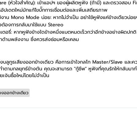
re (หัวใจสำคัญ): เข้าแอปฯ ของผู้ผลิตหูฟัง (ถ้ามี) และตรวจสอบ
ัปเดตใหม่มักแก้ไขบั๊กการเชื่อมต่อและเพิ่มเสถียรภาพ
ใช้งาน Mono Mode บ่อย: หากไม่จำเป็น อย่าใช้หูฟังแค่ข้างเดียวบ่
ื่อต้องการกลับมาใช้แบบ Stereo
ตอรี่: หากหูฟังข้างใดข้างหนึ่งแบตหมดเร็วกว่าอีกข้างอย่างผิดปกต
ด้านพลังงาน ซึ่งควรส่งซ่อมหรือเคลม
ังบลูทูธเสียงออกข้างเดียว คือการเข้าใจกลไก Master/Slave และ
ำตามกลยุทธ์ข้างต้น คุณจะสามารถ "กู้ชีพ" หูฟังที่คุณรักให้กลับมา
ียเงินซื้อใหม่โดยไม่จำเป็น
ียงออกข้างเดียว