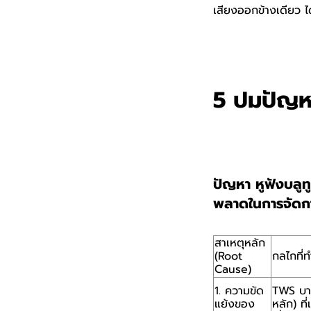
เสียงออกข้างเดียว ไ
5 ปมปัญหาห
ปัญหา หูฟังบลูท
พลาดในการจัดกา
สาเหตุหลัก
(Root
กลไกที่
Cause)
1. ความขัด
TWS บางร
แย้งของ
หลัก) ที