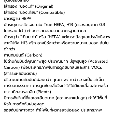
จุดเปรียบเทียบ
ไส้กรอง "ของแท้" (Original)
ไส้กรอง "ของเทียบ" (Compatible)
มาตรฐาน HEPA
มักระบุเกรดชัดเจน เช่น True HEPA, H13 (กรองอนุภาค 0.3
ไมครอน ได้ ) ผ่านการทดสอบตามมาตรฐานสากล
มักระบุว่า "เทียบเท่า" หรือ "HEPA" แต่เกรดวัสดุและประสิทธิภาพ
อาจไม่ถึง H13 จริง อาจมีช่องว่างหรือความหนาแน่นของเส้นใย
ต่ำกว่า
ถ่านกัมมันต์ (Carbon)
ใช้ถ่านกัมมันต์คุณภาพสูง ปริมาณมาก มีรูพรุนสูง (Activated
Carbon) เพื่อประสิทธิภาพในการดูดซับกลิ่นและสาร VOCs
(สารระเหยอันตราย)
ปริมาณถ่านกัมมันต์น้อยกว่า คุณภาพต่ำกว่า อาจเป็นแค่เม็ด
คาร์บอนธรรมดา การดูดซับกลิ่นจึงทำได้ไม่ดีและเสื่อมสภาพเร็ว
ความถี่ของรอยจีบ (Pleats)
มีการพับจีบที่ถี่และละเอียดมาก (ความหนาแน่นสูง) ทำให้มีพื้นที่
ผิวในการดักจับฝุ่นสูงสุด
รอยจีบมักห่างกว่า ทำให้พื้นที่ผิวกรองน้อยลง ประสิทธิภาพ