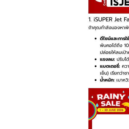
1. iSUPER Jet F
ถ้าคุณกำลังมองหาพั
ดีไซน์และการใ
พับคอได้ถึง 1
ปล่อยให้ลมเป่า
แรงลม:
ปรับได
แบตเตอรี่:
ความ
เย็น) เรียกว่าช
น้ำหนัก:
เบาหวิ