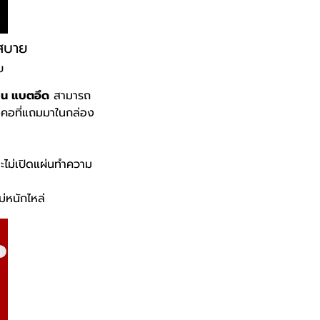
อสบาย
บ
าน แบตอึด
สามารถ
งคอที่แถมมาในกล่อง
ละไม่เปิดแผ่นทำความ
ม่หนักไหล่