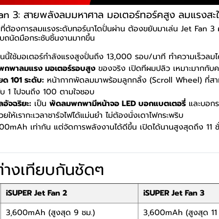
Fan 3: สายพลังลมมหาศาล มอเตอร์ทอร์คสูง ลมแรงสะใ
ุดที่ต้องการลมแรงระดับทอร์นาโดปั่นผ่าน ต้องขยับมาเล่น Jet Fan 3 ครั
บถนัดมือกระชับชิ้นงานมากขึ้น
ุ่นนี้ใช้มอเตอร์กำลังแรงสูงปั่นถึง 13,000 รอบ/นาที ทำความเร็วลม
พกพาลมแรง มอเตอร์รอบสูง
ของจริง เปิดทีผมปลิว เหมาะมากกับคน
ยด 101 ระดับ:
หน้ากากพัดลมมาพร้อมลูกกลิ้ง (Scroll Wheel) ที่
ะดับ 1 ไปจนถึง 100 ตามใจชอบ
อัจฉริยะ:
เป็น
พัดลมพกพามีหน้าจอ LED บอกแบตเตอรี่
และบอกระ
ช่วยให้เรากะเวลาชาร์จไฟได้แม่นยำ ไม่ต้องนั่งเดาไฟกระพริบ
0mAh เท่ากัน แต่จัดการพลังงานได้ดีขึ้น เปิดได้นานสูงสุดถึง 11 
่างเทียบกันชัดๆ
iSUPER Jet Fan 2
iSUPER Jet Fan 3
3,600mAh (สูงสุด 9 ชม.)
3,600mAh (สูงสุด 11 