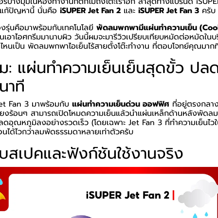
อร์บางมุมในห้องทำงานก็ตกไม่ถึงโต๊ะเราอีก ล่าสุดทางแบรนด์ iSU
แก้ปัญหานี้ นั่นคือ
iSUPER Jet Fan 2
และ
iSUPER Jet Fan 3
ครับ
งรุ่นคือมาพร้อมกับเทคโนโลยี
พัดลมพกพามีแผ่นทำความเย็น (Coo
เหมือนเอาไอศกรีมมานาบผิว วันนี้ผมจะมารีวิวเปรียบเทียบหมัดต่อหมัด
่นไหนเป็น
พัดลมพกพาไอเย็นไร้สายตั้งโต๊ะทำงาน
ที่ตอบโจทย์คุณมากที
่วม: แผ่นทำความเย็นเย็นสุดขั้ว ป
นาที
Jet Fan 3 มาพร้อมกับ
แผ่นทำความเย็นด่วน ออฟฟิศ
ที่อยู่ตรงกลา
ี่ยงร้อนๆ สามารถเปิดโหมดความเย็นแล้วนำแผ่นเหล็กด้านหลังพัดลม
ลดอุณหภูมิลงอย่างรวดเร็ว (โดยเฉพาะ Jet Fan 3 ที่ทำความเย็นไวใน 
อนได้ไวกว่าลมพัดธรรมดาหลายเท่าตัวครับ
ยบสเปคและฟังก์ชันใช้งานจริง