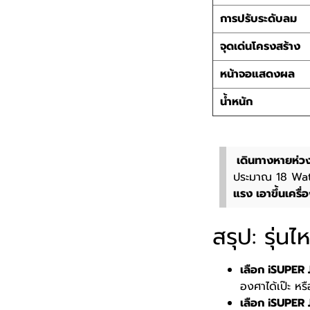
การปรับระดับลม
จุดเด่นโครงสร้าง
หน้าจอแสดงผล
น้ำหนัก
️ เดินทางหายห่ว
ประมาณ 18 Wat
แรง เอาขึ้นเครื่
สรุป: รุ่นไ
เลือก iSUPER J
องศาได้เป๊ะ หร
เลือก iSUPER J