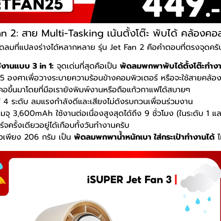
an 2: สาย Multi-Tasking เน้นตั้งโต๊ะ พับได้ คล้องค
ดลมที่แปลงร่างได้หลากหลาย รุ่น Jet Fan 2 คือคำตอบที่ตรงจุดครั
ช้งานแบบ 3 in 1:
จุดเด่นที่สุดคือเป็น
พัดลมพกพาพับได้ตั้งโต๊ะทำง
05 องศาเพื่อวางระบายความร้อนข้างคอมพิวเตอร์ หรือจะใช้สายคล้อ
คอขึ้นมาโดยที่มือเรายังพิมพ์งานหรือถือแก้วกาแฟได้สบายๆ
้ 4 ระดับ ลมแรงกำลังดีและเสียงไม่ดังรบกวนเพื่อนร่วมงาน
จุ 3,600mAh ใช้งานต่อเนื่องสูงสุดได้ถึง 9 ชั่วโมง (ในระดับ 1 แ
าร์จครั้งเดียวอยู่ได้เกือบทั้งวันทำงานครับ
วเพียง 206 กรัม เป็น
พัดลมพกพาน้ำหนักเบา ใส่กระเป๋าทำงานได้
ไ