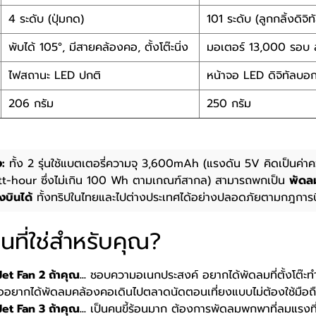
4 ระดับ (ปุ่มกด)
101 ระดับ (ลูกกลิ้งดิจิท
พับได้ 105°, มีสายคล้องคอ, ตั้งโต๊ะนิ่ง
มอเตอร์ 13,000 รอบ
ไฟสถานะ LED ปกติ
หน้าจอ LED ดิจิทัลบอ
206 กรัม
250 กรัม
ง:
ทั้ง 2 รุ่นใช้แบตเตอรี่ความจุ 3,600mAh (แรงดัน 5V คิดเป็นค่าควา
t-hour ซึ่งไม่เกิน 100 Wh ตามเกณฑ์สากล) สามารถพกเป็น
พัดล
องบินได้
ทั้งทริปในไทยและไปต่างประเทศได้อย่างปลอดภัยตามกฎการบ
หนที่ใช่สำหรับคุณ?
et Fan 2 ถ้าคุณ...
ชอบความอเนกประสงค์ อยากได้พัดลมที่ตั้งโต๊ะท
ืออยากได้พัดลมคล้องคอเดินไปตลาดนัดตอนเที่ยงแบบไม่ต้องใช้มือถือ
et Fan 3 ถ้าคุณ...
เป็นคนขี้ร้อนมาก ต้องการพัดลมพกพาที่ลมแรงที่ส