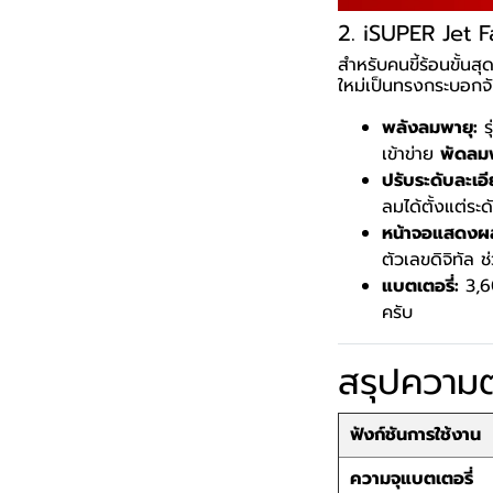
2. iSUPER Jet 
สำหรับคนขี้ร้อนขั้นส
ใหม่เป็นทรงกระบอกจั
พลังลมพายุ:
ร
เข้าข่าย
พัดลม
ปรับระดับละเอี
ลมได้ตั้งแต่ร
หน้าจอแสดงผล
ตัวเลขดิจิทัล 
แบตเตอรี่:
3,60
ครับ
สรุปความต
ฟังก์ชันการใช้งาน
ความจุแบตเตอรี่