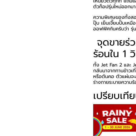
เหนียวตัวทุกที แถมแ
ตัวท็อปรุ่นใหม่ออกมา
ความพิเศษของทั้งสอ
ปุ๊บ เย็นเจี๊ยบปั๊บ
ออฟฟิศกันครับว่า รุ
️ จุดขายร
ร้อนใน 1 วิ
ทั้ง Jet Fan 2 และ 
กลับมาจากทานข้าวเท
หรือต้นคอ ตัวแผ่นจะ
ร่างกายระบายความร้
เปรียบเที