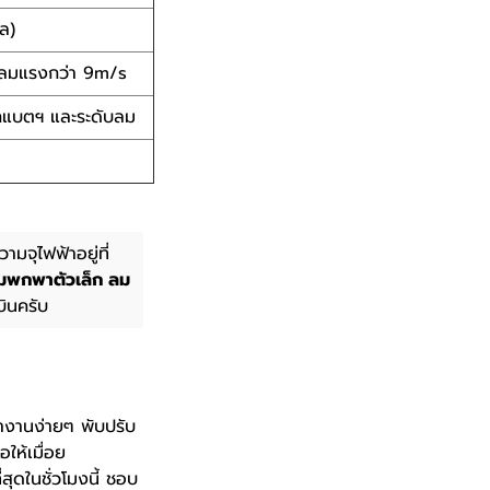
ัล)
 ลมแรงกว่า 9m/s
กแบตฯ และระดับลม
มจุไฟฟ้าอยู่ที่
มพกพาตัวเล็ก ลม
ินครับ
ำงานง่ายๆ พับปรับ
ให้เมื่อย
ุดในชั่วโมงนี้ ชอบ