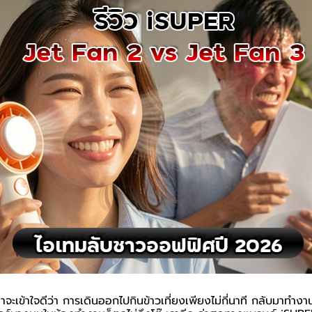
าจะเข้าใจดีว่า การเดินออกไปกินข้าวเที่ยงเพียงไม่กี่นาที กลับมาทำงาน