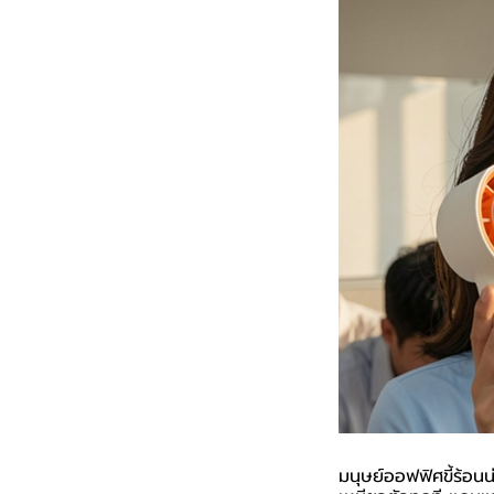
มนุษย์ออฟฟิศขี้ร้อนน่