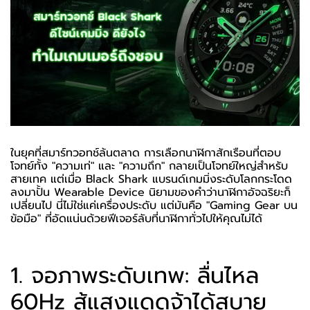
ในยุคที่สมาร์ทวอทช์ล้นตลาด การเลือกนาฬิกาสักเรือนที่ตอบ
โจทย์ทั้ง "ความเท่" และ "ความถึก" กลายเป็นโจทย์ใหญ่สำหรับ
สายเทค แต่เมื่อ Black Shark แบรนด์เกมมิ่งระดับโลกกระโดด
ลงมาปั้น Wearable Device นิยามของคำว่านาฬิกาอัจฉริยะก็
เปลี่ยนไป นี่ไม่ใช่แค่เครื่องประดับ แต่มันคือ "Gaming Gear บน
ข้อมือ" ที่อัดแน่นด้วยฟีเจอร์ลับที่นาฬิกาทั่วไปให้คุณไม่ได้
1. จอภาพระดับเทพ: ลื่นไหล
60Hz สู้แสงแดดจ้าได้สบาย