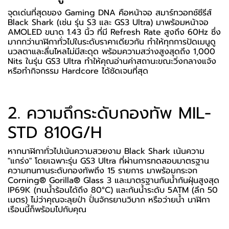
จุดเด่นที่สุดของ Gaming DNA คือหน้าจอ สมาร์ทวอทช์ซีรีส์
Black Shark (เช่น รุ่น S3 และ GS3 Ultra) มาพร้อมหน้าจอ
AMOLED ขนาด 1.43 นิ้ว ที่มี Refresh Rate สูงถึง 60Hz ซึ่ง
มากกว่านาฬิกาทั่วไปในระดับราคาเดียวกัน ทำให้ทุกการปัดเมนูดู
นวลตาและลื่นไหลไม่มีสะดุด พร้อมความสว่างสูงสุดถึง 1,000
Nits ในรุ่น GS3 Ultra ทำให้คุณอ่านค่าสถานะขณะวิ่งกลางแจ้ง
หรือทำกิจกรรม Hardcore ได้ชัดเจนที่สุด
2. ความถึกระดับกองทัพ MIL-
STD 810G/H
หากนาฬิกาทั่วไปเน้นความสวยงาม Black Shark เน้นความ
"แกร่ง" โดยเฉพาะรุ่น GS3 Ultra ที่ผ่านการทดสอบมาตรฐาน
ความทนทานระดับกองทัพถึง 15 รายการ มาพร้อมกระจก
Corning® Gorilla® Glass 3 และมาตรฐานกันน้ำกันฝุ่นสูงสุด
IP69K (ทนน้ำร้อนได้ถึง 80°C) และกันน้ำระดับ 5ATM (ลึก 50
เมตร) ไม่ว่าคุณจะลุยป่า ปั่นจักรยานวิบาก หรือว่ายน้ำ นาฬิกา
เรือนนี้ก็พร้อมไปกับคุณ