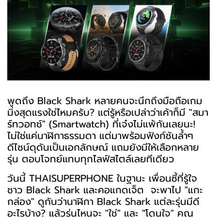
พูดถึง Black Shark หลายคนจะนึกถึงมือถือเกม
มิ่งสุดแรงใช่ไหมครับ? แต่รู้หรือเปล่าว่าเค้าก็มี "สมา
ร์ทวอทช์" (Smartwatch) ที่เจ๋งไม่แพ้กันเลยนะ!
ไม่ใช่แค่นาฬิกาธรรมดา แต่มาพร้อมฟังก์ชันล้ำๆ
ดีไซน์ดุดันเป็นเอกลักษณ์ แถมยังมีให้เลือกหลาย
รุ่น ตอบโจทย์แทบทุกไลฟ์สไตล์เลยทีเดียว
วันนี้ THAISUPERPHONE ในฐานะ เพื่อนซี้ที่รู้ใจ
ชาว Black Shark และคอแกดเจ็ต จะพาไป "แกะ
กล่อง" ดูกันว่านาฬิกา Black Shark แต่ละรุ่นมีดี
อะไรบ้าง? แล้วรุ่นไหนจะ "ใช่" และ "โดนใจ" คุณ