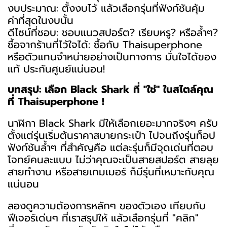
งบประมาณ: ตั้งงบไว้ แล้วเลือกรุ่นที่ฟังก์ชันคุ้ม
ค่าที่สุดในงบนั้น
ดีไซน์ที่ชอบ: ชอบแนวสปอร์ต? เรียบหรู? หรือล้ำๆ?
ซื้อจากร้านที่ไว้ใจได้: ซื้อกับ Thaisuperphone
หรือตัวแทนจำหน่ายอย่างเป็นทางการ มั่นใจได้ของ
แท้ ประกันศูนย์แน่นอน!
บทสรุป: เลือก Black Shark ที่ "ใช่" ในสไตล์คุณ
ที่ Thaisuperphone !
นาฬิกา Black Shark มีให้เลือกเยอะมากจริงๆ ครับ
ตั้งแต่รุ่นเริ่มต้นราคาสบายกระเป๋า ไปจนถึงรุ่นท็อป
ฟังก์ชันล้ำๆ ที่สำคัญคือ แต่ละรุ่นก็มีจุดเด่นที่ตอบ
โจทย์คนละแบบ ไม่ว่าคุณจะเป็นสายสปอร์ต สายลุย
สายทำงาน หรือสายเกมเมอร์ ก็มีรุ่นที่เหมาะกับคุณ
แน่นอน
ลองดูความต้องการหลักๆ ของตัวเอง เทียบกับ
ฟีเจอร์เด่นๆ ที่เราสรุปให้ แล้วเลือกรุ่นที่ "คลิก"