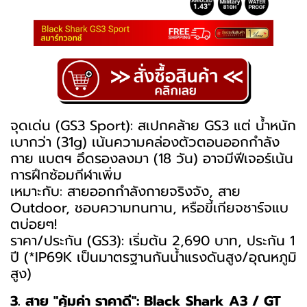
จุดเด่น (GS3 Sport): สเปกคล้าย GS3 แต่ น้ำหนัก
เบากว่า (31g) เน้นความคล่องตัวตอนออกกำลัง
กาย แบตฯ อึดรองลงมา (18 วัน) อาจมีฟีเจอร์เน้น
การฝึกซ้อมกีฬาเพิ่ม
เหมาะกับ: สายออกกำลังกายจริงจัง, สาย
Outdoor, ชอบความทนทาน, หรือขี้เกียจชาร์จแบ
ตบ่อยๆ!
ราคา/ประกัน (GS3): เริ่มต้น 2,690 บาท, ประกัน 1
ปี (*IP69K เป็นมาตรฐานกันน้ำแรงดันสูง/อุณหภูมิ
สูง)
3. สาย "คุ้มค่า ราคาดี": Black Shark A3 / GT