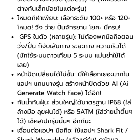
ต่างกันเล็กน้อยในแต่ละรุ่น)
โหมดกีฬาเพียบ: เลือกระดับ 100+ หรือ 120+
โหมด! วิ่ง ว่าย ปั่นจักรยาน โยคะ มีครบ!
️ GPS ในตัว (หลายรุ่น): ไม่ต้องพกมือถือตอน
วิ่ง/ปั่น ก็จับเส้นทาง ระยะทาง ความเร็วได้
(มักใช้ระบบดาวเทียม 5 ระบบ แม่นยำใช้ได้
เลย)
หน้าปัดเปลี่ยนได้ไม่อั้น: มีให้เลือกเยอะมากใน
แอปฯ แถมบางรุ่น สร้างหน้าปัดด้วย AI (Ai
Generate Watch Face) ได้อีก!
กันน้ำกันฝุ่น: ส่วนใหญ่ได้มาตรฐาน IP68 (ใส่
ล้างมือ ลุยฝนได้) หรือ 5ATM (ใส่ว่ายน้ำตื้นๆ
ได้) เช็คสเปกรุ่นนั้นๆ อีกทีนะ
เชื่อมต่อแอปฯ มือถือ: ใช้แอปฯ Shark Fit /
Shark Wearable (แล้วแต่รุ่น) ดูข้อมูล