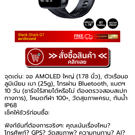
จุดเด่น: จอ AMOLED ใหญ่ (1.78 นิ้ว), ตัวเรือนอ
ลูมิเนียม เบา (25g), โทรผ่าน Bluetooth, แบตฯ
10 วัน (ชาร์จไร้สายได้หรือไม่ ต้องตรวจสอบสเปก
ทางการ), โหมดกีฬา 100+, วัดสุขภาพครบ, กันน้ำ
IP68
เช็คให้ชัวร์ก่อนซื้อ:
ฟังก์ชันที่ต้องการจริงๆ: คุณเน้นเรื่องไหน?
โทรศัพท์? GPS? วัดสุขภาพ? ความทนทาน? AI?