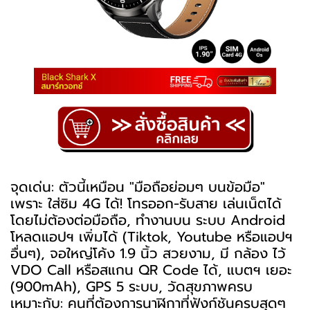
จุดเด่น: ตัวนี้เหมือน "มือถือย่อมๆ บนข้อมือ"
เพราะ ใส่ซิม 4G ได้! โทรออก-รับสาย เล่นเน็ตได้
โดยไม่ต้องต่อมือถือ, ทำงานบน ระบบ Android
โหลดแอปฯ เพิ่มได้ (Tiktok, Youtube หรือแอปฯ
อื่นๆ), จอใหญ่โค้ง 1.9 นิ้ว สวยงาม, มี กล้อง ไว้
VDO Call หรือสแกน QR Code ได้, แบตฯ เยอะ
(900mAh), GPS 5 ระบบ, วัดสุขภาพครบ
เหมาะกับ: คนที่ต้องการนาฬิกาที่ฟังก์ชันครบสุดๆ