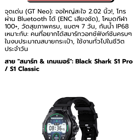
จุดเด่น (GT Neo): จอใหญ่สะใจ 2.02 นิ้ว!, โทร
ผ่าน Bluetooth ได้ (ENC เสียงชัด), โหมดกีฬา
100+, วัดสุขภาพครบ, แบตฯ 7 วัน, กันน้ำ IP68
เหมาะกับ: คนที่อยากได้สมาร์ทวอทช์ฟังก์ชันครบๆ
ในงบประมาณสบายกระเป๋า, ใช้งานทั่วไปในชีวิต
ประจำวัน
สาย "สมาร์ท & เกมเมอร์": Black Shark S1 Pro
/ S1 Classic