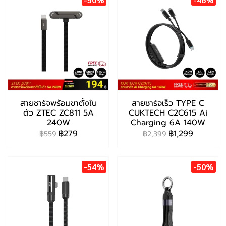
สายชาร์จพร้อมขาตั้งใน
สายชาร์จเร็ว TYPE C
ตัว ZTEC ZC811 5A
CUKTECH C2C615 Ai
240W
Charging 6A 140W
฿279
฿1,299
฿559
฿2,399
-54%
-50%