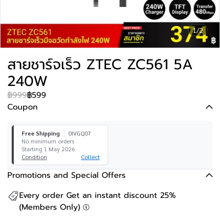
1/2
สายชาร์จเร็ว ZTEC ZC561 5A
240W
฿999
฿599
Coupon
Free Shipping
0IVGQ07
No minimum orders
Starting 1 May 2026
Condition
Collect
Promotions and Special Offers
Every order Get an instant discount 25%
(Members Only)