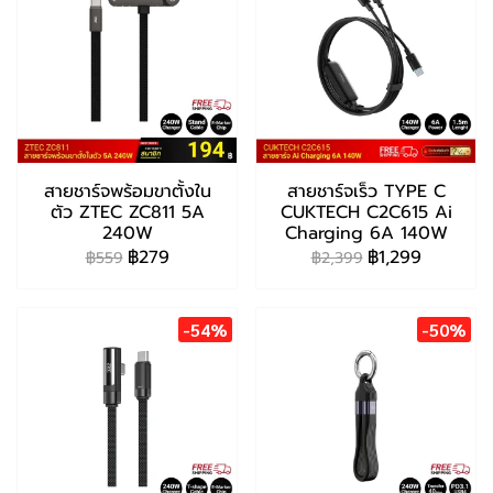
สายชาร์จพร้อมขาตั้งใน
สายชาร์จเร็ว TYPE C
ตัว ZTEC ZC811 5A
CUKTECH C2C615 Ai
240W
Charging 6A 140W
฿279
฿1,299
฿559
฿2,399
-54%
-50%