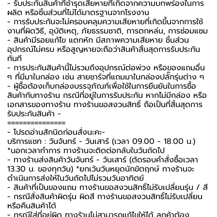
- รับประกันสินค้าที่ชำรุดเสียหายที่เกิดจากความบกพร่องในการ
ผลิต หรือชิ้นส่วนที่ไม่ได้มาตรฐานจากโรงงาน
- การรับประกันจะไม่ครอบคลุมความเสียหายที่เกิดขึ้นจากการใช้
งานที่ผิดวิธี, อุบัติเหตุ, ภัยธรรมชาติ, การตกหล่น, การซ่อมแซม
- สินค้ามีรอยแก้ไข แตกหัก มีสภาพความเสียหาย ชิ้นส่วน
อุปกรณ์ไม่ครบ หรือสูญหายจะถือว่าสินค้าสิ้นสุดการรับประกัน
ทันที
- การประกันสินค้านี้ไม่รวมถึงอุปกรณ์ต่อพ่วง หรือของแถมอื่น
ๆ ที่มีมาในกล่อง เช่น สายชาร์จที่แถมมาในกล่องปลั๊กรุ่นต่าง ๆ
-️ ผู้ซื้อต้องเก็บกล่องบรรจุภัณฑ์เพื่อใช้ในการยืนยันในการซื้อ
สินค้ากับทางร้าน กรณีที่อยู่ในการรับประกัน หากไม่มีกล่อง หรือ
เอกสารของทางร้าน ทางร้านขอสงวนสิทธิ์ ถือเป็นที่สิ้นสุดการ
รับประกันสินค้า -️
===============
-️ โปรดอ่านสักนิดก่อนสั่งนะคะ-️
บริการแชท : วันจันทร์ - วันเสาร์ (เวลา 09.00 - 18.00 น.)
*นอกเวลาทำการ ทางร้านจะติดต่อกลับในวันถัดไป
- ทางร้านส่งสินค้าวันจันทร์ - วันเสาร์ (ตัดรอบคำสั่งซื้อเวลา
13.30 น. ของทุกวัน) *ยกเว้นวันหยุดนักขัตฤกษ์ ทางร้านจะ
ดำเนินการส่งให้ในวันถัดไปไม่รวมวันอาทิตย์
- สินค้าที่เป็นของแถม ทางร้านขอสงวนสิทธิ์ไม่รับเปลี่ยนรุ่น / สี
- กรณีสั่งสินค้าผิดรุ่น ผิดสี ทางร้านขอสงวนสิทธิ์ไม่รับเปลี่ยน
หรือคืนสินค้าได้
- กรณีใส่ที่อยู่ผิด ทางร้านไม่สามารถแก้ไขให้ได้ ลูกค้าต้อง