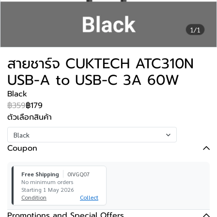
1/1
สายชาร์จ CUKTECH ATC310N
USB-A to USB-C 3A 60W
Black
฿359
฿179
ตัวเลือกสินค้า
Black
Coupon
Free Shipping
0IVGQ07
No minimum orders
Starting 1 May 2026
Condition
Collect
Promotions and Special Offers