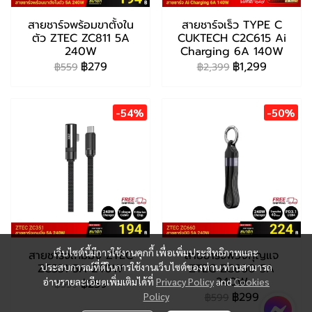
สายชาร์จพร้อมขาตั้งใน
สายชาร์จเร็ว TYPE C
ตัว ZTEC ZC811 5A
CUKTECH C2C615 Ai
240W
Charging 6A 140W
฿279
฿1,299
฿559
฿2,399
-54%
-50%
เว็บไซต์นี้มีการใช้งานคุกกี้ เพื่อเพิ่มประสิทธิภาพและ
สายชาร์จเกมมิ่ง ZTEC
สายชาร์จพวงกุญแจ
ZC351 5A 240W
ประสบการณ์ที่ดีในการใช้งานเว็บไซต์ของท่าน ท่านสามารถ
ZTEC ZC660 5A
240W
อ่านรายละเอียดเพิ่มเติมได้ที่
Privacy Policy
and
Cookies
฿259
฿559
฿299
Policy
฿599