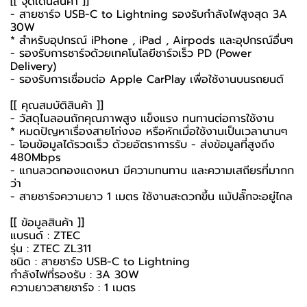
[[ จุดเด่นสินค้า ]]
- สายชาร์จ USB-C to Lightning รองรับกำลังไฟสูงสุด 3A
30W
* สำหรับอุปกรณ์ iPhone , iPad , Airpods และอุปกรณ์อื่นๆ
- รองรับการชาร์จด้วยเทคโนโลยีชาร์จเร็ว PD (Power
Delivery)
- รองรับการเชื่อมต่อ Apple CarPlay เพื่อใช้งานบนรถยนต์
[[ คุณสมบัติสินค้า ]]
- วัสดุไนลอนถักคุณภาพสูง แข็งแรง ทนทานต่อการใช้งาน
* หมดปัญหาเรื่องสายโก่งงอ หรือหักเมื่อใช้งานเป็นเวลานานๆ
- โอนข้อมูลได้รวดเร็ว ด้วยอัตราการรับ - ส่งข้อมูลที่สูงถึง
480Mbps
- แกนลวดทองแดงหนา มีความทนทาน และความเสถียรที่มากก
ว่า
- สายชาร์จความยาว 1 เมตร ใช้งานสะดวกขึ้น แม้ปลั๊กจะอยู่ไกล
[[ ข้อมูลสินค้า ]]
แบรนด์ : ZTEC
รุ่น : ZTEC ZL311
ชนิด : สายชาร์จ USB-C to Lightning
กำลังไฟที่รองรับ : 3A 30W
ความยาวสายชาร์จ : 1 เมตร