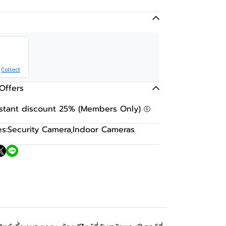
Collect
Offers
nstant discount 25% (Members Only)
s:
Security Camera
,
Indoor Cameras