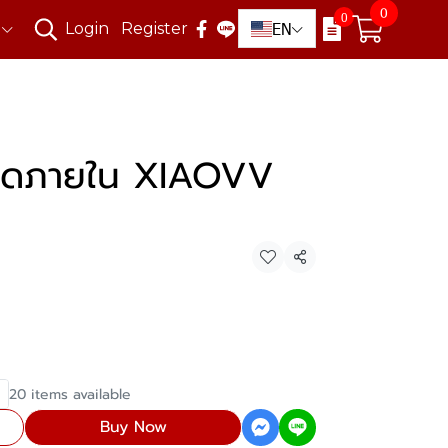
0
0
EN
Login
Register
ปิดภายใน XIAOVV
Share
20 items available
Buy Now