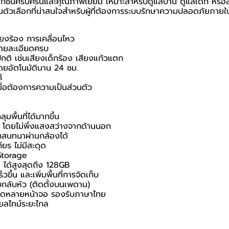
นครบครันและคุณภาพเยี่ยม เหมาะสำหรับดูแลบ้าน ดูแลเด็ก หรือสัตว์เ
วเลือกที่น่าสนใจสำหรับผู้ที่ต้องการระบบรักษาความปลอดภัยภายในบ
ียงร้อง การเคลื่อนไหว
รายละเอียดครบ
กติ เช่นเสียงเด็กร้อง เสียงแก้วแตก
โดยอัตโนมัตินาน 24 ชม.
ี
ื่อต้องการความเป็นส่วนตัว
พื้นที่ได้มากขึ้น
ูง โดยไม่พึ่งแสงสว่างจากด้านนอก
สนทนาผ่านกล้องได้
ียร ไม่มีสะดุด
Storage
ได้สูงสุดถึง 128GB
ขึ้น และเพิ่มพื้นที่การจัดเก็บ
แบบกลับหัว (ติดตั้งบนเพดาน)
พสดหลายหน้าจอ รองรับภาษาไทย
ยลไทม์ระยะไกล