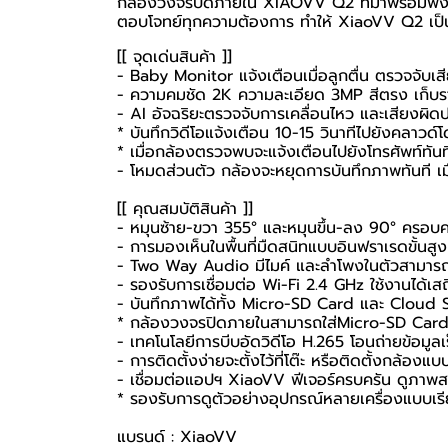
กล้องวงจรปิดภายใน XIAOVV Q2 ที่มาพร้อมฟังก์ชั
ตอบโจทย์ทุกความต้องการ ทำให้ XiaoVV Q2 เป็นตั
[[ จุดเด่นสินค้า ]]
- Baby Monitor แจ้งเตือนเมื่อลูกตื่น ตรวจจับเส
- ความคมชัด 2K ความละเอียด 3MP สีตรง เก็บ
- AI อัจฉริยะตรวจจับการเคลื่อนไหว และเสียงผิดป
* บันทึกวิดีโอแจ้งเตือน 10-15 วินาทีไปยังคลาวด์
* เมื่อกล้องตรวจพบจะแจ้งเตือนไปยังโทรศัพท์ทันท
- โหมดส่วนตัว กล้องจะหยุดการบันทึกภาพทันที เม
[[ คุณสมบัติสินค้า ]]
- หมุนซ้าย-ขวา 355° และหมุนขึ้น-ลง 90° ครอบคลุม
- การมองเห็นในพื้นที่มืดสนิทแบบอินฟราเรดขั้นส
- Two Way Audio มีไมค์ และลำโพงในตัวสามารถ
- รองรับการเชื่อมต่อ Wi-Fi 2.4 GHz ใช้งานได้เสถ
- บันทึกภาพได้ทั้ง Micro-SD Card และ Cloud 
*
กล้องวงจรปิดภายใน
สามารถใส่Micro-SD Card 
- เทคโนโลยีการบีบอัดวิดีโอ H.265 โอนถ่ายข้อมูลเร็ว
- การติดตั้งง่ายจะตั้งไว้ที่โต๊ะ หรือติดตั้งกล้อง
- เชื่อมต่อแอปฯ XiaoVV ฟีเจอร์ครบครัน ดูภา
* รองรับการดูตัวอย่างอุปกรณ์หลายเครื่องแบบเรี
แบรนด์ : XiaoVV