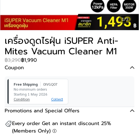
1/3
เครื่องดูดไรฝุ่น iSUPER Anti-
Mites Vacuum Cleaner M1
฿3,290
฿1,990
Coupon
Free Shipping
0IVGQ07
No minimum orders
Starting 1 May 2026
Condition
Collect
Promotions and Special Offers
Every order Get an instant discount 25%
(Members Only)