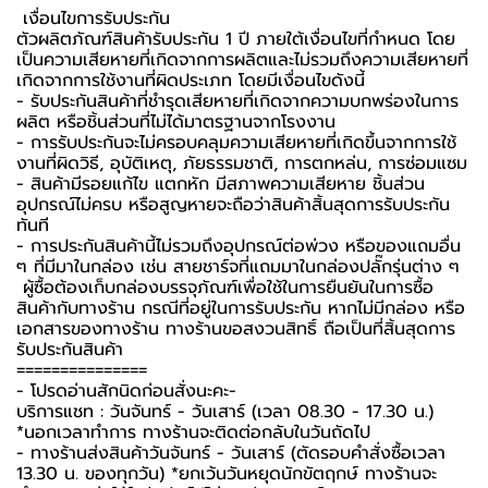
️ เงื่อนไขการรับประกัน ️
ตัวผลิตภัณฑ์สินค้ารับประกัน 1 ปี ภายใต้เงื่อนไขที่กำหนด โดย
เป็นความเสียหายที่เกิดจากการผลิตและไม่รวมถึงความเสียหายที่
เกิดจากการใช้งานที่ผิดประเภท โดยมีเงื่อนไขดังนี้
- รับประกันสินค้าที่ชำรุดเสียหายที่เกิดจากความบกพร่องในการ
ผลิต หรือชิ้นส่วนที่ไม่ได้มาตรฐานจากโรงงาน
- การรับประกันจะไม่ครอบคลุมความเสียหายที่เกิดขึ้นจากการใช้
งานที่ผิดวิธี, อุบัติเหตุ, ภัยธรรมชาติ, การตกหล่น, การซ่อมแซม
- สินค้ามีรอยแก้ไข แตกหัก มีสภาพความเสียหาย ชิ้นส่วน
อุปกรณ์ไม่ครบ หรือสูญหายจะถือว่าสินค้าสิ้นสุดการรับประกัน
ทันที
- การประกันสินค้านี้ไม่รวมถึงอุปกรณ์ต่อพ่วง หรือของแถมอื่น
ๆ ที่มีมาในกล่อง เช่น สายชาร์จที่แถมมาในกล่องปลั๊กรุ่นต่าง ๆ
️ ผู้ซื้อต้องเก็บกล่องบรรจุภัณฑ์เพื่อใช้ในการยืนยันในการซื้อ
สินค้ากับทางร้าน กรณีที่อยู่ในการรับประกัน หากไม่มีกล่อง หรือ
เอกสารของทางร้าน ทางร้านขอสงวนสิทธิ์ ถือเป็นที่สิ้นสุดการ
รับประกันสินค้า ️
===============
-️ โปรดอ่านสักนิดก่อนสั่งนะคะ-️
บริการแชท : วันจันทร์ - วันเสาร์ (เวลา 08.30 - 17.30 น.)
*นอกเวลาทำการ ทางร้านจะติดต่อกลับในวันถัดไป
- ทางร้านส่งสินค้าวันจันทร์ - วันเสาร์ (ตัดรอบคำสั่งซื้อเวลา
13.30 น. ของทุกวัน) *ยกเว้นวันหยุดนักขัตฤกษ์ ทางร้านจะ