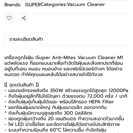
Categories:
Vacuum Cleaner
Brands:
iSUPER
Share
รายละเอียดสินค้า
เครื่องดูดไรฝุ่น iSuper Anti-Mites Vacuum Cleaner M1
แต่พลังแรง ที่ออกแบบมาเพื่อกำจัดไรฝุ่นและสิ่งสกปรกที่ซ่อน
อยู่ในที่นอน หมอน หมอนข้าง และเฟอร์นิเจอร์ต่างๆ ได้อย่าง
หมดจด ทำให้คุณนอนหลับได้อย่างสบายใจไร้กังวล
[[ จุดเด่นสินค้า ]]
- มอเตอร์ทรงพลังถึง 350W สร้างแรงดูดได้สูงสุด 12000Pa
- ถึงไรฝุ่นอยู่ลึกก็ไม่ใช่ปัญหา ด้วยแรงตบ 72,000 ครั้ง / นาที
- ถังเก็บฝุ่นคู่เก็บฝุ่นได้เยอะ พร้อมไส้กรอง HEPA Filter
* แยกโซนฝุ่นขนาดใหญ่ กับฝุ่นขนาดเล็ก ออกจากกัน
* ถังเก็บฝุ่นมีความจุสูงสุดถึง 300 มิลลิลิตร
- ช่องดูดฝุ่นกว้างถึง 20 เซนติเมตร ทำความสะอาดไวมากขึ้น
- ไฟ LED ฆ่าเชื้อโรค และจัดการไรฝุ่นได้อย่างมีประสิทธิภาพ
- ระบบทำความร้อนถึง 60°C ไล่ความชื้น กำจัดไรฝุ่น