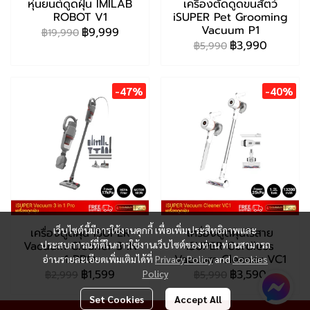
หุ่นยนต์ดูดฝุ่น IMILAB
เครื่องตัดดูดขนสัตว์
ROBOT V1
iSUPER Pet Grooming
Vacuum P1
฿9,999
฿19,990
฿3,990
฿5,990
-47%
-40%
เว็บไซต์นี้มีการใช้งานคุกกี้ เพื่อเพิ่มประสิทธิภาพและ
เครื่องดูดฝุ่น iSUPER
เครื่องดูดฝุ่นไร้สาย
Vacuum Cleaner 3 IN
ประสบการณ์ที่ดีในการใช้งานเว็บไซต์ของท่าน ท่านสามารถ
iSUPER Cordless
1 PRO
Vacuum Cleaner VC1
อ่านรายละเอียดเพิ่มเติมได้ที่
Privacy Policy
and
Cookies
฿1,599
฿3,590
Policy
฿2,999
฿5,990
Set Cookies
Accept All