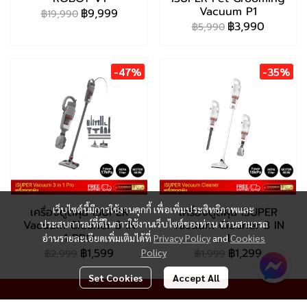
Vacuum P1
฿9,999
฿19,990
฿3,990
฿5,990
-47%
-35%
เว็บไซต์นี้มีการใช้งานคุกกี้ เพื่อเพิ่มประสิทธิภาพและ
เครื่องดูดฝุ่น iSUPER
เครื่องดูดฝุ่น iSUPER
Vacuum Cleaner 3 IN
ประสบการณ์ที่ดีในการใช้งานเว็บไซต์ของท่าน ท่านสามารถ
Vacuum Cleaner 3 IN
1 PRO
1
อ่านรายละเอียดเพิ่มเติมได้ที่
Privacy Policy
and
Cookies
฿1,599
฿1,299
Policy
฿2,999
฿1,999
Set Cookies
Accept All