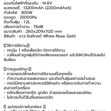
แรงดันไฟฟ้าที่รองรับ : 14.8V
แบตเตอรี่ : 13200mAh (2200mAhx6)
กำลังไฟ : 300W
แรงดูด : 25000Pa
ถังเก็บฝุ่น : 1.2L
เสียงการทำงาน : 78dB
ขนาดสินค้า : 260x209x1120 mm
สีสินค้า : ขาว-โรสโกลด์ White-Rose Gold
[[วิธีการใช้งาน]]
- กดปุ่ม 1 ครั้งเพื่อเปิด-ปิดการใช้งาน
- เปลี่ยนหัวดูดฝุ่นได้ง่ายเพียงถอดออก แล้วใส่หัวใหม่ได้เลยไม่
ซับซ้อน
[[การดูแลรักษา]]
- ควรถอดปลั๊กหลังการใช้งานเสร็จทุกครั้ง
- ทำความสะอาดแผ่นกรอง และถังเก็บฝุ่นอย่างสม่ำเสมอ
- กรณีมีคราบสกปรกควรใช้ผ้าแห้ง หรือหมาดในการทำความ
สะอาดตัวเครื่อง
- หลีกเลี่ยงการกรีด ขูดขีด ด้วยของแข็งและของมีคม
- ไม่ควรเก็บไว้ในที่แสงแดดจัด
[[ อุปกรณ์ภายในกล่อง ]]