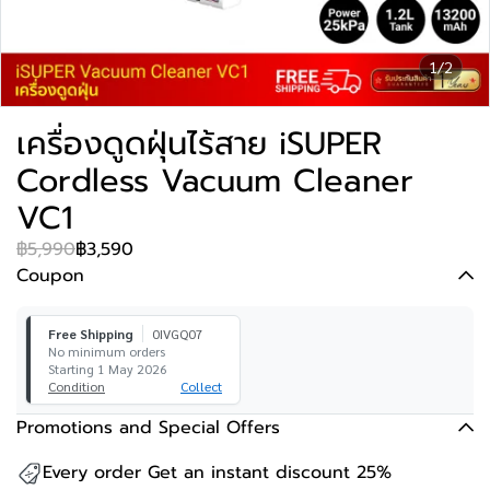
1/2
เครื่องดูดฝุ่นไร้สาย iSUPER
Cordless Vacuum Cleaner
VC1
฿5,990
฿3,590
Coupon
Free Shipping
0IVGQ07
No minimum orders
Starting 1 May 2026
Condition
Collect
Promotions and Special Offers
Every order Get an instant discount 25%