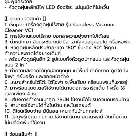
ฝุ่นฟุ้งกระจาย
- หัวดูดฝุ่นหลักมีไฟ LED อัจฉริยะ แม้มุมมืดก็ไม่หวั่น
[[ คุณสมบัติสินค้า ]]
1. iSuper เครื่องดูดฝุ่นไร้สาย รุ่น Cordless Vacuum
Cleaner VC1
2. การใช้งานแบบไร้สาย บอกลาความยุ่งยากไปได้เลย
3. น้ำหนักเบา จับกระชับ ถนัดมือ เอาใจคนอยู่คอนโด หรือหอพัก
4. หัวดูดฝุ่นหลักปรับซ้าย-ขวา 180° ขึ้น-ลง 90° ให้คุณ
ทำความสะอาดได้อย่างเต็มที่
- พร้อมหัวดูดฝุ่นอีก 2 รูปแบบทั้งหัวดูดปากแบน และหัวดูดฝุ่น
แบบ 2 in 1
5. ทำความสะอาดได้ทุกซอกทุกมุม แม้พื้นที่เข้าถึงยาก ดูดได้ทั้ง
โซฟา คีย์บอร์ด และซอกหน้าต่าง
6. เหมาะสำหรับใต้โต๊ะ ใต้โซฟา จะพื้นเรียบ หรือบนพรมก็เอาอยู่
7. มาพร้อมแบตเตอรี่ใช้งานได้นานต่อการชาร์ตเต็ม 1 ครั้ง ใช้
เวลาเพียง 4 ชม.
8. เสียงการทำงานเบาสุด 78dB ใช้งานได้ไม่รบกวนคนรอบข้าง
9. สามารถใช้งานได้ทั้งในบ้าน และในรถยนต์
10. ดีไซน์เรียบง่าย มินิมอล เหมาะกับบ้านทุกสไตล์
11. วัสดุพรีเมียม ทนทาน ใช้งานได้นาน ขนาดพอดี จัดเก็บง่าย
ไม่เปลืองพื้นที่ใช้งาน
[[ ข้อมูลสินค้า ]]