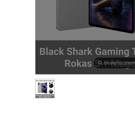
⚲
Hover to zoo