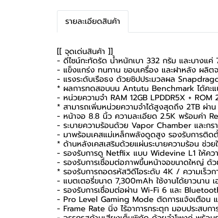
รายละเอียดสินค้า
[[ จุดเด่นสินค้า ]]
- ดีไซน์กะทัดรัด น้ำหนักเบา 332 กรัม และบางแค่ 
- แข็งแกร่ง ทนทาน ขอบเครื่อง และฝาหลัง ผลิต
- แรงระดับเรือธง ด้วยชิปประมวลผล Snapdrag
* ผลการทดสอบบน Antutu Benchmark ได้คะแน
- หน่วยความจำ RAM 12GB LPDDR5X + ROM 2
* สามารถเพิ่มหน่วยความจำได้สูงสุดถึง 2TB ผ่
- หน้าจอ 8.8 นิ้ว ความละเอียด 2.5K พร้อมค่า R
- ระบายความร้อนด้วย Vapor Chamber และกราฟีน
- มาพร้อมเคสแม่เหล็กพลังดูดสูง รองรับการติดต
* ด้านหลังเคสเสริมด้วยแผ่นระบายความร้อน ช่วย
- รองรับการดู Netflix แบบ Widevine L1 ให้ควา
- รองรับการเชื่อมต่อภาพขึ้นหน้าจอขนาดใหญ่ ด้
* รองรับการถอดรหัสวิดีโอระดับ 4K / ความเร็ว
- แบตเตอรี่ขนาด 7,300mAh ใช้งานได้ยาวนาน เอาอย
- รองรับการเชื่อมต่อผ่าน Wi-Fi 6 และ Bluetooth
- Pro Level Gaming Mode ตัดการแจ้งเตือน และ
- Frame Rate นิ่ง ไร้อาการกระตุก มอบประสบการณ์
- อรรถรสด้านเสียงเต็มพิกัด ด้วยลำโพงคู่ พร้