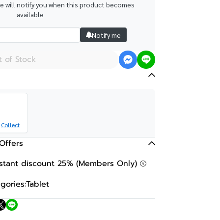
we will notify you when this product becomes
available
Notify me
 of Stock
Collect
Offers
nstant discount 25% (Members Only)
gories:
Tablet