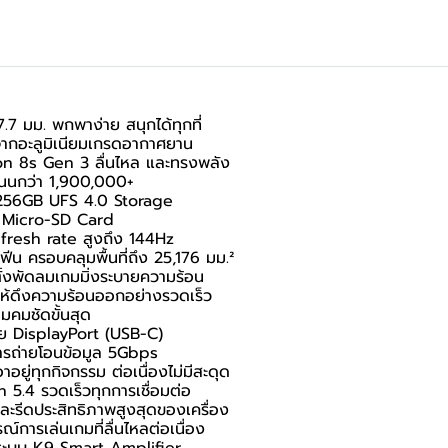
7.7 มม. พกพาง่าย สนุกได้ทุกที่
จากอะลูมิเนียมเกรดอากาศยาน
on 8s Gen 3 ลื่นไหล และทรงพลัง
นกว่า 1,900,000+
56GB UFS 4.0 Storage
าน Micro-SD Card
efresh rate สูงถึง 144Hz
 ครอบคลุมพื้นที่ถึง 25,176 มม.²
ั้งพัดลมเกมมิ่งระบายความร้อน
ให้ดึงความร้อนออกอย่างรวดเร็ว
มคมชัดขั้นสุด
วย DisplayPort (USB-C)
การถ่ายโอนข้อมูล 5Gbps
ู่ทุกกิจกรรม ต่อเนื่องไม่มีสะดุด
 5.4 รวดเร็วทุกการเชื่อมต่อ
รีดประสิทธิภาพสูงสุดของเครื่อง
การเล่นเกมที่ลื่นไหลต่อเนื่อง
อมระบบ K9 Smart Amplifier