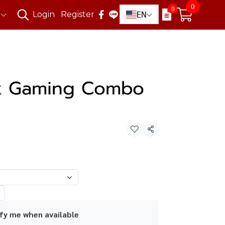
0
0
EN
Login
Register
rk Gaming Combo
Share
fy me when available