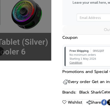
Leave your email here, 
Out
Coupon
Free Shipping
0IVGQ07
m
No minimum orders
Starting 1 May 2026
Condition
Promotions and Special 
Every order Get an i
Cate
Brands:
Black Shark
Wishlist
Share