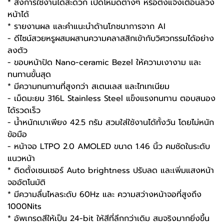
* สั่งการใช้งานได้สะดวก เปิดโหมดต่างๆ หรือตั้งแจ้งเตือนล่วง
หน้าได้
* รายงานผล และคำแนะนำด้านโภชนาการจาก AI
- ดีไซน์สวยหรูผสมผสานความคลาสสิกเข้ากับวิศวกรรมได้อย่าง
ลงตัว
- ขอบหน้าปัด Nano-ceramic Bezel ให้ความเงางาม และ
ทนทานขั้นสุด
* มีความทนทานที่สูงกว่า สเตนเลส และไทเทเนียม
- เม็ดมะยม 316L Stainless Steel แข็งแรงทนทาน ตอบสนอง
ได้รวดเร็ว
- น้ำหนักเบาเพียง 42.5 กรัม สวมใส่ใช้งานได้ทั้งวัน โดยไม่หนัก
ข้อมือ
- หน้าจอ LTPO 2.0 AMOLED ขนาด 1.46 นิ้ว คมชัดในระดับ
แนวหน้า
* ติดตั้งเซนเซอร์ Auto brightness ปรับลด และเพิ่มแสงหน้า
จออัตโนมัติ
* มีความลื่นไหลระดับ 60Hz และ ความสว่างหน้าจอที่สูงถึง
1000Nits
* อัพเกรดสีให้เป็น 24-bit ให้สีที่ลึกกว่าเดิม สมจริงมากยิ่งขึ้น