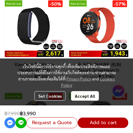
-50%
-57%
New Arrival
New Arrival
Kieslect BioKoop
BLACK SHARK RUN
เว็บไซต์นี้มีการใช้งานคุกกี้ เพื่อเพิ่มประสิทธิภาพและ
Health Watch
Sport Smartwatch
ประสบการณ์ที่ดีในการใช้งานเว็บไซต์ของท่าน ท่านสามารถ
฿3,490
฿2,590
฿6,990
฿5,990
อ่านรายละเอียดเพิ่มเติมได้ที่
Privacy Policy
and
Cookies
Policy
Set Cookies
-55%
Accept All
-56%
New Arrival
New Arrival
฿7,990
฿3,990
Request a Quote
Add to cart