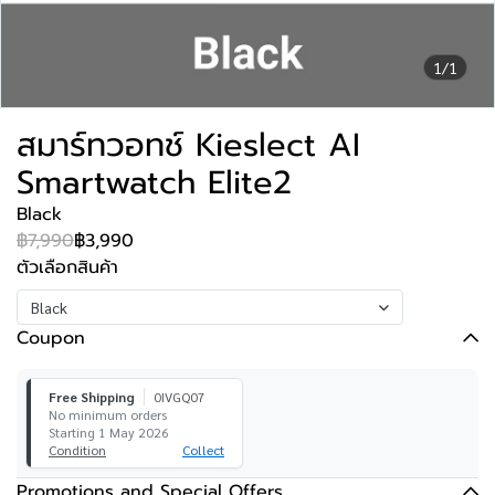
1/1
สมาร์ทวอทช์ Kieslect AI
Smartwatch Elite2
Black
฿7,990
฿3,990
ตัวเลือกสินค้า
Black
Coupon
Free Shipping
0IVGQ07
No minimum orders
Starting 1 May 2026
Condition
Collect
Promotions and Special Offers