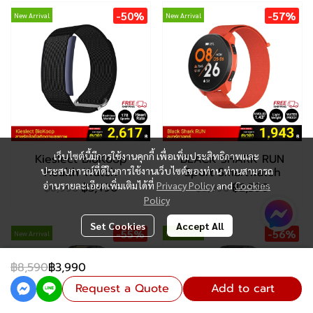
-50%
-57%
New Arrival
New Arrival
เว็บไซต์นี้มีการใช้งานคุกกี้ เพื่อเพิ่มประสิทธิภาพและ
Kieslect BioKoop
BLACK SHARK RUN
ประสบการณ์ที่ดีในการใช้งานเว็บไซต์ของท่าน ท่านสามารถ
Health Watch
Sport Smartwatch
อ่านรายละเอียดเพิ่มเติมได้ที่
Privacy Policy
and
Cookies
฿3,490
฿2,590
฿6,990
฿5,990
Policy
Set Cookies
Accept All
-55%
-56%
New Arrival
New Arrival
฿8,590
฿3,990
Request a Quote
Add to cart