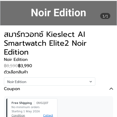
1/1
สมาร์ทวอทช์ Kieslect AI
Smartwatch Elite2 Noir
Edition
Noir Edition
฿8,590
฿3,990
ตัวเลือกสินค้า
Noir Edition
Coupon
Free Shipping
0IVGQ07
No minimum orders
Starting 1 May 2026
Condition
Collect