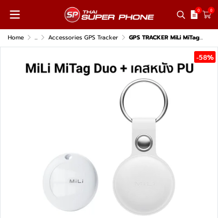
0
0
Home
...
Accessories GPS Tracker
GPS TRACKER MiLi MiTag Duo พร้อมเคสหนัง PU
-58%