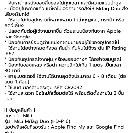
- ค้นหาตำแหน่งของสิ่งของได้ทุกเวลา และมีความแม่นยำสูง
- เมื่ออยู่ในพิกัดแล้ว แต่หาไม่เจอสามารถสั่งให้ MiTag Duo ส่ง
เสียงเรียกได้
- ใช้งานได้กับอุปกรณ์ที่หลากหลาย ไม่ว่ากุญแจ , กระเป๋า หรือ
สัตว์เลี้ยง
- ปลอดภัยต่อผู้ใช้งานมากขึ้น ด้วยระบบป้องกันจาก Apple
และ Google
* ป้องกันการย้อนดูตำแหน่งที่ผ่านมาของผู้ใช้ของอุปกรณ์นี้
- ใช้งานได้อย่างหมดกังวล กันน้ำ กันฝุ่นได้ถึงระดับ IP Rating
IP67
* ป้องกันอุปกรณ์จากฝุ่น หรือละอองต่างๆ ได้อย่างสมบูรณ์
* ป้องกันของเหลว หรือน้ำ ความลึกไม่เกิน 1 เมตร เป็นเวลา
30 นาที
- อายุแบตเตอรี่ ใช้งานได้นานสุดถึงประมาณ 6 - 8 เดือน (ต่อ
แบต 1 ก้อน)
* ใช้แบตเตอรี่ถ่านกระดุม รหัส CR2032
- ใช้งานสะดวก มือใหม่ก็เชื่อมต่อได้ พร้อมติดตั้งง่ายใน 3 ขั้น
ตอน
[[ ข้อมูลสินค้า ]]
แบรนด์ : MiLi
รุ่น : MiLi MiTag Duo (HD-P16)
แอปพลิเคชันที่รองรับ : Apple Find My และ Google Find
Hub