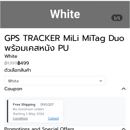
1/1
GPS TRACKER MiLi MiTag Duo
พร้อมเคสหนัง PU
White
฿1,199
฿499
ตัวเลือกสินค้า
White
Coupon
Free Shipping
0IVGQ07
No minimum orders
Starting 1 May 2026
Condition
Collect
Promotions and Special Offers