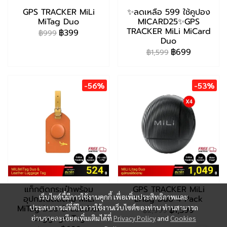
GPS TRACKER MiLi
✨ลดเหลือ 599 ใช้คูปอง
MiTag Duo
MICARD25✨GPS
TRACKER MiLi MiCard
฿399
฿999
Duo
฿699
฿1,599
-56%
-53%
แท็กติดกระเป๋าพร้อม
GPS TRACKER MiLi
เว็บไซต์นี้มีการใช้งานคุกกี้ เพื่อเพิ่มประสิทธิภาพและ
อุปกรณ์ติดตาม MiLi
LiTag Duo 4 Pack
MiTag Duo & Leather
ประสบการณ์ที่ดีในการใช้งานเว็บไซต์ของท่าน ท่านสามารถ
฿1,399
฿2,999
Luggage Tag
อ่านรายละเอียดเพิ่มเติมได้ที่
Privacy Policy
and
Cookies