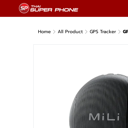
Home
All Product
GPS Tracker
GP