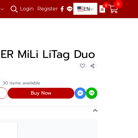
0
0
EN
Login
Register
R MiLi LiTag Duo
Share
30 items available
Buy Now