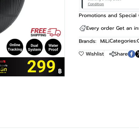
Condition
Promotions and Special 
Every order Get an i
Categories:
Brands:
MiLi
Wishlist
Share
m