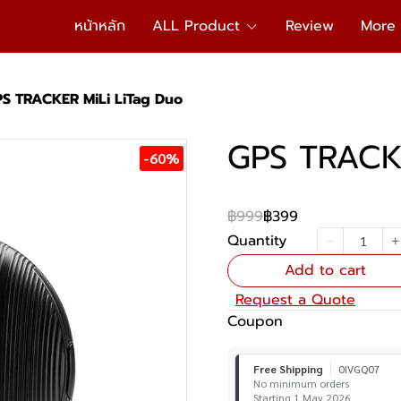
หน้าหลัก
ALL Product
Review
More
S TRACKER MiLi LiTag Duo
GPS TRACKE
-60%
฿999
฿399
Quantity
Add to cart
Request a Quote
Coupon
Free Shipping
0IVGQ07
No minimum orders
Starting 1 May 2026