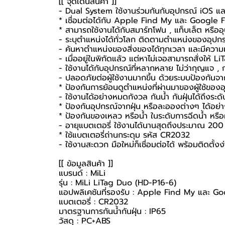
[[ จุดเด่นสินค้า ]]
- Dual System ใช้งานร่วมกันกับอุปกรณ์ iOS แ
* เชื่อมต่อได้กับ Apple Find My และ Google
* สามารถใช้งานได้กับสมาร์ทโฟน , แท็บเล็ต หรืออุ
- ระบุตำแหน่งได้ทั่วโลก ติดตามตำแหน่งของอุปก
- ค้นหาตำแหน่งของสิ่งของได้ทุกเวลา และมีความ
- เมื่ออยู่ในพิกัดแล้ว แต่หาไม่เจอสามารถสั่งให้ L
- ใช้งานได้กับอุปกรณ์ที่หลากหลาย ไม่ว่ากุญแจ , กร
- ปลอดภัยต่อผู้ใช้งานมากขึ้น ด้วยระบบป้องกั
* ป้องกันการย้อนดูตำแหน่งที่ผ่านมาของผู้ใช้ของอุ
- ใช้งานได้อย่างหมดกังวล กันน้ำ กันฝุ่นได้ถึงระ
* ป้องกันอุปกรณ์จากฝุ่น หรือละอองต่างๆ ได้อย่
* ป้องกันของเหลว หรือน้ำ ในระดับการฉีดน้ำ หร
- อายุแบตเตอรี่ ใช้งานได้นานสุดถึงประมาณ 200
* ใช้แบตเตอรี่ถ่านกระดุม รหัส CR2032
- ใช้งานสะดวก มือใหม่ก็เชื่อมต่อได้ พร้อมติดตั้ง
[[ ข้อมูลสินค้า ]]
แบรนด์ : MiLi
รุ่น : MiLi LiTag Duo (HD-P16-6)
แอปพลิเคชันที่รองรับ : Apple Find My และ G
แบตเตอรี่ : CR2032
มาตรฐานการกันน้ำกันฝุ่น : IP65
วัสดุ : PC+ABS