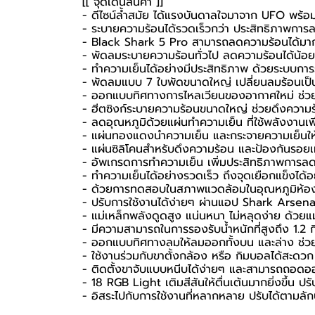
[[ จุดเด่นสินค้า ]]
- ดีไซน์ล้ำสมัย ได้แรงบันดาลใจมาจาก UFO พร้อม
- ระบายความร้อนได้รวดเร็วกว่า ประสิทธิภาพกา
- Black Shark 5 Pro สามารถลดความร้อนได้มา
- พัดลมระบายความร้อนทั่วไป ลดความร้อนได้น้อ
- ทำความเย็นได้อย่างมีประสิทธิภาพ ด้วยระบบการ
- พัดลมแบบ 7 ใบพัดขนาดใหญ่ เปลี่ยนลมร้อนเป็น
- ออกแบบทิศทางการไหลเวียนของอากาศใหม่ ช่วยใ
- ฮีตซิงก์ระบายความร้อนขนาดใหญ่ ช่วยดึงความร้
- ลดอุณหภูมิด้วยแผ่นทำความเย็น ที่ใช้พลังงาน
- แผ่นทองแดงนำความเย็น และกระจายความเย็นให้
- แผ่นซิลิโคนสำหรับดึงความร้อน และป้องกันรอยเม
- อัพเกรดการทำความเย็น เพิ่มประสิทธิภาพการลดอ
- ทำความเย็นได้อย่างรวดเร็ว ถึงจุดเยือกแข็งได้อ
- ด้วยการทดสอบในสภาพแวดล้อมในอุณหภูมิห้
- ปรับการใช้งานได้ง่ายๆ ผ่านแอป Shark Arsena
- แม่เหล็กพลังดูดสูง แน่นหนา ไม่หลุดง่าย ด้วย
- มีความสามารถในการรองรับน้ำหนักที่สูงถึง 1.2 ก
- ออกแบบทิศทางลมให้ลมออกทั้งบน และล่าง ช่วยให้ไ
- ใช้งานร่วมกับขาตั้งกล้อง หรือ กิมบอลได้สะดวก 
- ติดตั้งขาจับแบบหนีบได้ง่ายๆ และสามารถถอดออกไ
- 18 RGB Light เติมสีสันให้ตื่นเต้นมากยิ่งขึ้น 
- อิสระไปกับการใช้งานที่หลากหลาย ปรับได้ตามล