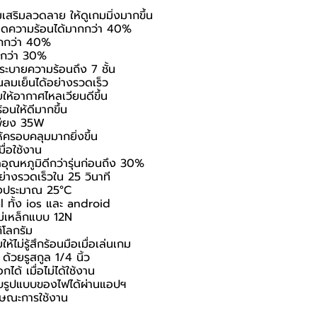
เสริมลวดลาย ให้ดูเกมมิ่งมากขึ้น
รลดความร้อนได้มากกว่า 40%
กกว่า 40%
ยกว่า 30%
ระบายความร้อนถึง 7 ชั้น
ลมเย็นได้อย่างรวดเร็ว
ห้อากาศไหลเวียนดีขึ้น
อนให้ดีมากขึ้น
เพียง 35W
ครอบคลุมมากยิ่งขึ้น
ื่อใช้งาน
ุณหภูมิดีกว่ารุ่นก่อนถึง 30%
ย่างรวดเร็วใน 25 วินาที
องประมาณ 25°C
l ทั้ง ios และ android
แม่เหล็กแบบ 12N
ิโลกรัม
ม่รู้สึกร้อนมือเมื่อเล่นเกม
ด้วยรูสกูล 1/4 นิ้ว
ด้ เมื่อไม่ได้ใช้งาน
ปรับรูปแบบของไฟได้ผ่านแอปฯ
ักษณะการใช้งาน