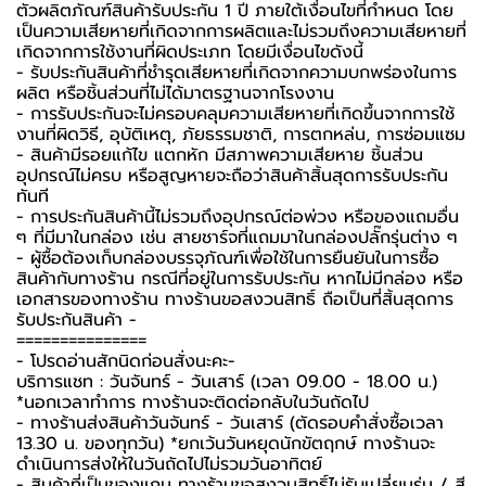
ตัวผลิตภัณฑ์สินค้ารับประกัน 1 ปี ภายใต้เงื่อนไขที่กำหนด โดย
เป็นความเสียหายที่เกิดจากการผลิตและไม่รวมถึงความเสียหายที่
เกิดจากการใช้งานที่ผิดประเภท โดยมีเงื่อนไขดังนี้
- รับประกันสินค้าที่ชำรุดเสียหายที่เกิดจากความบกพร่องในการ
ผลิต หรือชิ้นส่วนที่ไม่ได้มาตรฐานจากโรงงาน
- การรับประกันจะไม่ครอบคลุมความเสียหายที่เกิดขึ้นจากการใช้
งานที่ผิดวิธี, อุบัติเหตุ, ภัยธรรมชาติ, การตกหล่น, การซ่อมแซม
- สินค้ามีรอยแก้ไข แตกหัก มีสภาพความเสียหาย ชิ้นส่วน
อุปกรณ์ไม่ครบ หรือสูญหายจะถือว่าสินค้าสิ้นสุดการรับประกัน
ทันที
- การประกันสินค้านี้ไม่รวมถึงอุปกรณ์ต่อพ่วง หรือของแถมอื่น
ๆ ที่มีมาในกล่อง เช่น สายชาร์จที่แถมมาในกล่องปลั๊กรุ่นต่าง ๆ
-️ ผู้ซื้อต้องเก็บกล่องบรรจุภัณฑ์เพื่อใช้ในการยืนยันในการซื้อ
สินค้ากับทางร้าน กรณีที่อยู่ในการรับประกัน หากไม่มีกล่อง หรือ
เอกสารของทางร้าน ทางร้านขอสงวนสิทธิ์ ถือเป็นที่สิ้นสุดการ
รับประกันสินค้า -️
===============
-️ โปรดอ่านสักนิดก่อนสั่งนะคะ-️
บริการแชท : วันจันทร์ - วันเสาร์ (เวลา 09.00 - 18.00 น.)
*นอกเวลาทำการ ทางร้านจะติดต่อกลับในวันถัดไป
- ทางร้านส่งสินค้าวันจันทร์ - วันเสาร์ (ตัดรอบคำสั่งซื้อเวลา
13.30 น. ของทุกวัน) *ยกเว้นวันหยุดนักขัตฤกษ์ ทางร้านจะ
ดำเนินการส่งให้ในวันถัดไปไม่รวมวันอาทิตย์
- สินค้าที่เป็นของแถม ทางร้านขอสงวนสิทธิ์ไม่รับเปลี่ยนรุ่น / สี