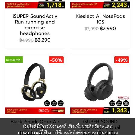
iSUPER SoundActiv
Kieslect AI NotePods
Run running and
10S
exercise
฿2,990
฿7,990
headphones
฿2,290
฿4,990
-50%
-49%
New Arrival
Black Shark OpenAir
iSUPER SOUND
เว็บไซต์นี้มีการใช้งานคุกกี้ เพื่อเพิ่มประสิทธิภาพและ
Over-Ear
COMFORT 2 Dual
ประสบการณ์ที่ดีในการใช้งานเว็บไซต์ของท่าน ท่านสามารถ
Headphones
Driver Over-Ear