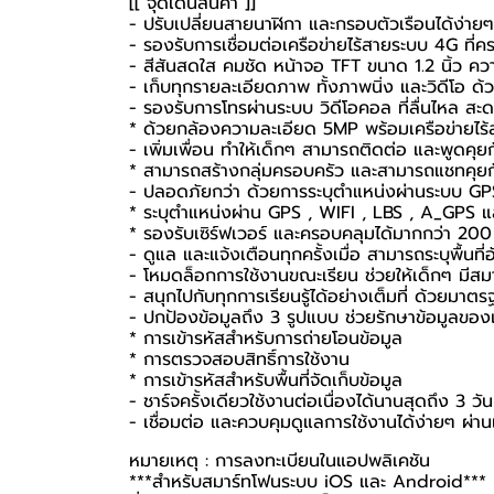
[[ จุดเด่นสินค้า ]]
- ปรับเปลี่ยนสายนาฬิกา และกรอบตัวเรือนได้ง่าย
- รองรับการเชื่อมต่อเครือข่ายไร้สายระบบ 4G ที่
- สีสันสดใส คมชัด หน้าจอ TFT ขนาด 1.2 นิ้ว 
- เก็บทุกรายละเอียดภาพ ทั้งภาพนิ่ง และวิดีโอ
- รองรับการโทรผ่านระบบ วิดีโอคอล ที่ลื่นไหล สะ
* ด้วยกล้องความละเอียด 5MP พร้อมเครือข่ายไร้ส
- เพิ่มเพื่อน ทำให้เด็กๆ สามารถติดต่อ และพูดคุยก
* สามารถสร้างกลุ่มครอบครัว และสามารถแชทคุยกั
- ปลอดภัยกว่า ด้วยการระบุตำแหน่งผ่านระบบ GPS ถ
* ระบุตำแหน่งผ่าน GPS , WIFI , LBS , A_GP
* รองรับเซิร์ฟเวอร์ และครอบคลุมได้มากกว่า 200
- ดูแล และแจ้งเตือนทุกครั้งเมื่อ สามารถระบุพื้นท
- โหมดล็อกการใช้งานขณะเรียน ช่วยให้เด็กๆ มีสมา
- สนุกไปกับทุกการเรียนรู้ได้อย่างเต็มที่ ด้วยมาต
- ปกป้องข้อมูลถึง 3 รูปแบบ ช่วยรักษาข้อมูลข
* การเข้ารหัสสำหรับการถ่ายโอนข้อมูล
* การตรวจสอบสิทธิ์การใช้งาน
* การเข้ารหัสสำหรับพื้นที่จัดเก็บข้อมูล
- ชาร์จครั้งเดียวใช้งานต่อเนื่องได้นานสุดถึง 3
- เชื่อมต่อ และควบคุมดูแลการใช้งานได้ง่ายๆ ผ่
หมายเหตุ : การลงทะเบียนในแอปพลิเคชัน
***สำหรับสมาร์ทโฟนระบบ iOS และ Android***