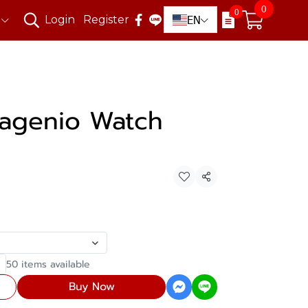
0
0
EN
Login
Register
 Lagenio Watch
Share
50 items available
Buy Now