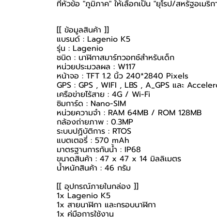
ที่หัวข้อ "ภูมิภาค" ให้เลือกเป็น "ยุโรป/สหรัฐอเมริก
[[ ข้อมูลสินค้า ]]
แบรนด์ : Lagenio K5
รุ่น : Lagenio
ชนิด : นาฬิกาสมาร์ทวอทช์สำหรับเด็ก
หน่วยประมวลผล : W117
หน้าจอ : TFT 1.2 นิ้ว 240*2840 Pixels
GPS : GPS , WIFI , LBS , A_GPS และ Accel
เครือข่ายไร้สาย : 4G / Wi-Fi
ซิมการ์ด : Nano-SIM
หน่วยความจำ : RAM 64MB / ROM 128MB
กล้องถ่ายภาพ : 0.3MP
ระบบปฏิบัติการ : RTOS
แบตเตอรี่ : 570 mAh
มาตรฐานการกันน้ำ : IP68
ขนาดสินค้า : 47 x 47 x 14 มิลลิเมตร
น้ำหนักสินค้า : 46 กรัม
[[ อุปกรณ์ภายในกล่อง ]]
1x Lagenio K5
1x สายนาฬิกา และกรอบนาฬิกา
1x คู่มือการใช้งาน