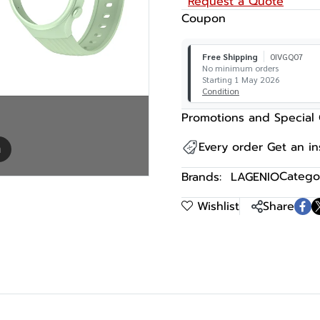
Request a Quote
Coupon
Free Shipping
0IVGQ07
No minimum orders
Starting 1 May 2026
Condition
Promotions and Special 
Every order Get an i
m
Categor
Brands:
LAGENIO
Wishlist
Share