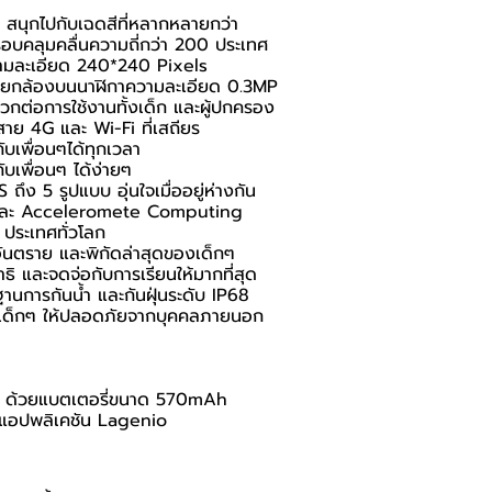
ๆ สนุกไปกับเฉดสีที่หลากหลายกว่า
ครอบคลุมคลื่นความถี่กว่า 200 ประเทศ
ความละเอียด 240*240 Pixels
 ด้วยกล้องบนนาฬิกาความละเอียด 0.3MP
ดวกต่อการใช้งานทั้งเด็ก และผู้ปกครอง
าย 4G และ Wi-Fi ที่เสถียร
ับเพื่อนๆได้ทุกเวลา
บเพื่อนๆ ได้ง่ายๆ
ึง 5 รูปแบบ อุ่นใจเมื่ออยู่ห่างกัน
S และ Acceleromete Computing
 ประเทศทั่วโลก
ี่อันตราย และพิกัดล่าสุดของเด็กๆ
ธิ และจดจ่อกับการเรียนให้มากที่สุด
รฐานการกันน้ำ และกันฝุ่นระดับ IP68
องเด็กๆ ให้ปลอดภัยจากบุคคลภายนอก
 วัน ด้วยแบตเตอรี่ขนาด 570mAh
านแอปพลิเคชัน Lagenio