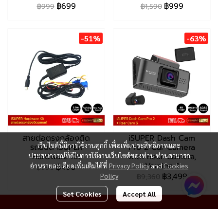
฿699
฿999
฿999
฿1,590
-51%
-63%
สายต่อตรงกล้องติด
iSUPER Dash Cam
เว็บไซต์นี้มีการใช้งานคุกกี้ เพื่อเพิ่มประสิทธิภาพและ
รถยนต์ iSUPER
Pro 2 Car Camera
ประสบการณ์ที่ดีในการใช้งานเว็บไซต์ของท่าน ท่านสามารถ
Hardware Kit
with Rear Camera,
Version 1
อ่านรายละเอียดเพิ่มเติมได้ที่
Privacy Policy
and
Cookies
฿490
฿990
฿3,499
Policy
฿9,360
Set Cookies
Accept All