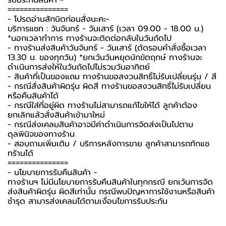
รับประกันสินค้า -️
===============
-️ โปรดอ่านสักนิดก่อนสั่งนะคะ-️
บริการแชท : วันจันทร์ - วันเสาร์ (เวลา 09.00 - 18.00 น.)
*นอกเวลาทำการ ทางร้านจะติดต่อกลับในวันถัดไป
- ทางร้านส่งสินค้าวันจันทร์ - วันเสาร์ (ตัดรอบคำสั่งซื้อเวลา
13.30 น. ของทุกวัน) *ยกเว้นวันหยุดนักขัตฤกษ์ ทางร้านจะ
ดำเนินการส่งให้ในวันถัดไปไม่รวมวันอาทิตย์
- สินค้าที่เป็นของแถม ทางร้านขอสงวนสิทธิ์ไม่รับเปลี่ยนรุ่น / สี
- กรณีสั่งสินค้าผิดรุ่น ผิดสี ทางร้านขอสงวนสิทธิ์ไม่รับเปลี่ยน
หรือคืนสินค้าได้
- กรณีใส่ที่อยู่ผิด ทางร้านไม่สามารถแก้ไขให้ได้ ลูกค้าต้อง
ยกเลิกแล้วสั่งสินค้าเข้ามาใหม่
- กรณีส่งเคลมสินค้าอาจมีค่าดำเนินการจัดส่งเป็นไปตาม
ดุลพินิจของทางร้าน
- สอบถามเพิ่มเติม / บริการหลังการขาย ลูกค้าสามารถทักแช
ทร้านได้
===============
-️ นโยบายการรับคืนสินค้า -️
ทางร้านฯ ไม่มีนโยบายการรับคืนสินค้าในทุกกรณี ยกเว้นการจัด
ส่งสินค้าผิดรุ่น ผิดสีเท่านั้น กรณีพบปัญหาการใช้งานหรือสินค้า
ชำรุด สามารส่งเคลมได้ตามเงื่อนไขการรับประกัน