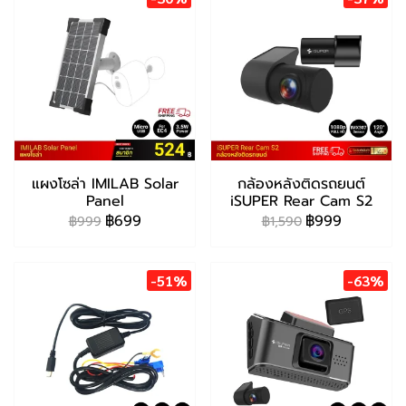
แผงโซล่า IMILAB Solar
กล้องหลังติดรถยนต์
Panel
iSUPER Rear Cam S2
฿699
฿999
฿999
฿1,590
-51%
-63%