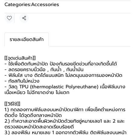
Categories:
Accessories
Share
รายละเอียดสินค้า
[[จุดเด่นสินค้า]]
- ใช้เพื่อติดทับหน้าปัด ป้องกันรอยขีดข่วนที่อาจเกิดขึ้นได้
- ลดรอยคราบนิ้วมือ , กันน้ำ , กันน้ำมัน
- ฟิล์มใส บาง ติดได้แนบสนิท ไม่ลดมุมมองการมองหน้าปัด
- ทัชสกินไม่หน่วง
- วัสดุ TPU (thermoplastic Polyreuthane) เนื้อฟิล์มบาง
เนื้อเหนียว ไม่ฉีกขาดง่าย ไม่แตก
[[วิธีใช้]]
1.) ทดลองทาบฟิล์มลงบนหน้าปัดนาฬิกา เพื่อเช็คตำแหน่งการ
ติดตั้ง ได้จุดถึงกลางหน้าปัด
2.) ทำควาสะอาดพื้นผิวหน้าปัดด้วยทิชชู่หมายเลข1 และ 2 และ
ตรวจสอบหน้าปัดสะอาดเรียบร้อยดี
3.) ลองฟีล์ม หมายเลข 1 ออกจากตัวฟีล์ม ติดฟิล์มลงบนหน้า